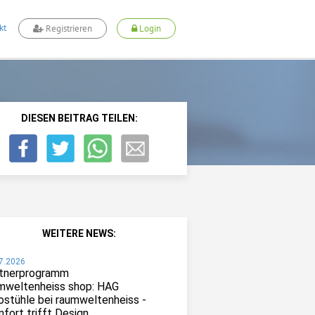
kt
Registrieren
Login
DIESEN BEITRAG TEILEN:
WEITERE NEWS:
7.2026
tnerprogramm
mweltenheiss shop: HAG
ostühle bei raumweltenheiss -
fort trifft Design