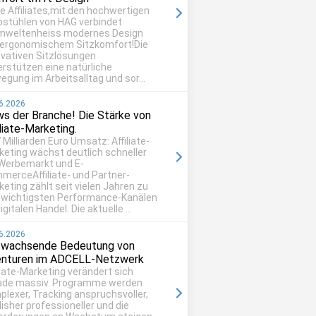
be Affiliates,mit den hochwertigen
ostühlen von HAG verbindet
mweltenheiss modernes Design
 ergonomischem Sitzkomfort!Die
ovativen Sitzlösungen
erstützen eine natürliche
egung im Arbeitsalltag und sor...
6.2026
s der Branche! Die Stärke von
iliate-Marketing.
 Milliarden Euro Umsatz: Affiliate-
keting wächst deutlich schneller
 Werbemarkt und E-
merceAffiliate- und Partner-
eting zählt seit vielen Jahren zu
 wichtigsten Performance-Kanälen
igitalen Handel. Die aktuelle ...
6.2026
 wachsende Bedeutung von
nturen im ADCELL-Netzwerk
liate-Marketing verändert sich
ade massiv. Programme werden
plexer, Tracking anspruchsvoller,
isher professioneller und die