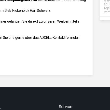
Anf
spü
Age
ittel/ Hickenbick Hair Schweiz
.
imme
anner gelangen Sie
direkt
zu unseren Werbemitteln.
n Sie uns gerne über das
ADCELL-Kontaktformular
.
.
Service