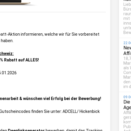
Lie
Bür
rau
mit
inn
unt
Bew
tt-Aktion informieren, welche wir für Sie vorbereitet
 haben.
22.0
New
Aff
chweiz:
18,7
0% Rabatt auf ALLES!
Mar
als
Com
5.01.2026
Mark
den
im d
09.0
menarbeit & wünschen viel Erfolg bei der Bewerbung!
Die
Age
ie Gutscheincodes finden Sie unter:
ADCELL/ Hickenbick
Affi
ger
kom
Publ
 den
Deeplinkgenerator
bewerben, damit das Tracking