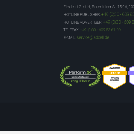
Firstlead GmbH, Rosenfelder St. 15-16, 10
+49 (0)30 - 609 8
HOTLINE PUBLISHER:
+49 (0)30 - 609 
HOTLINE ADVERTISER:
TELEFAX:
+49 (0)30 - 609 83 61-99
service@adcell.de
E-MAIL: