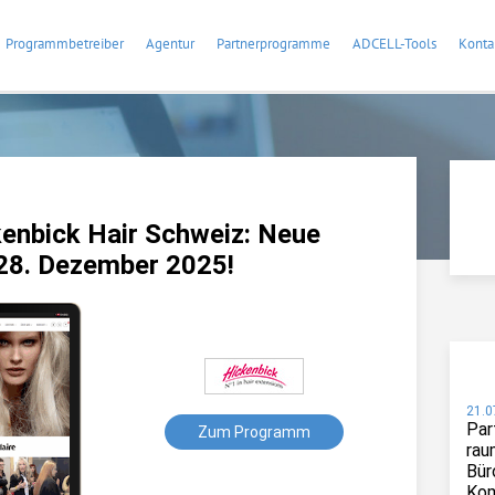
Programmbetreiber
Agentur
Partnerprogramme
ADCELL-Tools
Konta
enbick Hair Schweiz: Neue
28. Dezember 2025!
21.0
Par
Zum Programm
rau
Bür
Kom