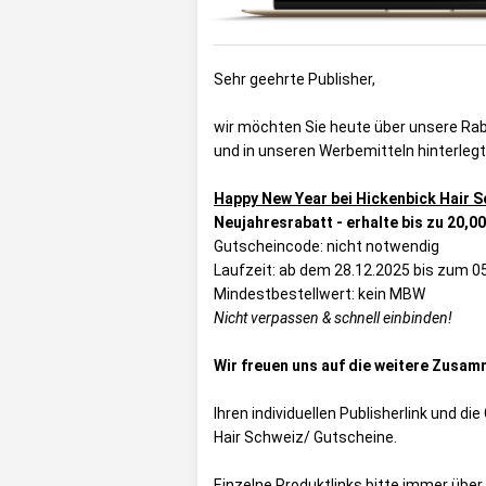
Sehr geehrte Publisher,
wir möchten Sie heute über unsere Raba
und in unseren Werbemitteln hinterlegt
Happy New Year bei Hickenbick Hair S
Neujahresrabatt - erhalte bis zu 20,0
Gutscheincode: nicht notwendig
Laufzeit: ab dem 28.12.2025 bis zum 0
Mindestbestellwert: kein MBW
Nicht verpassen & schnell einbinden!
Wir freuen uns auf die weitere Zusam
Ihren individuellen Publisherlink und d
Hair Schweiz/ Gutscheine
.
Einzelne Produktlinks bitte
immer
über