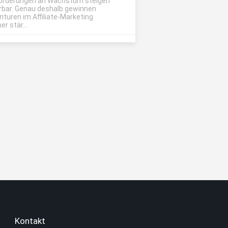
orderungen an Wachstum steigen
rbar. Genau deshalb gewinnen
nturen im Affiliate-Marketing
r stär...
Kontakt