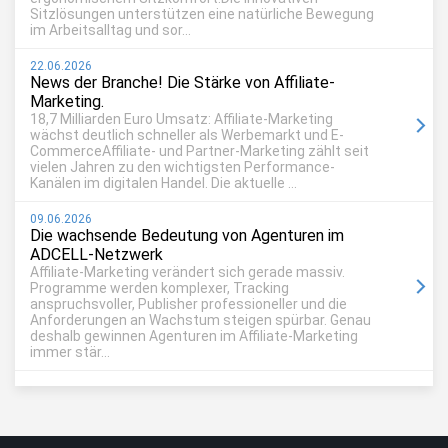
Sitzlösungen unterstützen eine natürliche Bewegung
im Arbeitsalltag und sor...
22.06.2026
News der Branche! Die Stärke von Affiliate-
Marketing.
18,7 Milliarden Euro Umsatz: Affiliate-Marketing
wächst deutlich schneller als Werbemarkt und E-
CommerceAffiliate- und Partner-Marketing zählt seit
vielen Jahren zu den wichtigsten Performance-
Kanälen im digitalen Handel. Die aktuelle ...
09.06.2026
Die wachsende Bedeutung von Agenturen im
ADCELL-Netzwerk
Affiliate-Marketing verändert sich gerade massiv.
Programme werden komplexer, Tracking
anspruchsvoller, Publisher professioneller und die
Anforderungen an Wachstum steigen spürbar. Genau
deshalb gewinnen Agenturen im Affiliate-Marketing
immer stär...