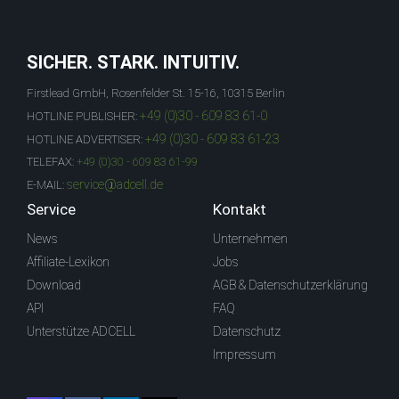
SICHER. STARK. INTUITIV.
Firstlead GmbH, Rosenfelder St. 15-16, 10315 Berlin
+49 (0)30 - 609 83 61-0
HOTLINE PUBLISHER:
+49 (0)30 - 609 83 61-23
HOTLINE ADVERTISER:
TELEFAX:
+49 (0)30 - 609 83 61-99
service@adcell.de
E-MAIL:
Service
Kontakt
News
Unternehmen
Affiliate-Lexikon
Jobs
Download
AGB & Datenschutzerklärung
API
FAQ
Unterstütze ADCELL
Datenschutz
Impressum