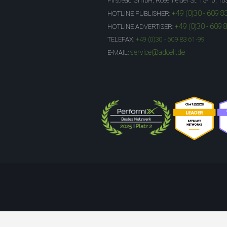
Firstlead GmbH, Rosenfelder St. 15-16, 10
+49 (0)30 - 609 8
HOTLINE PUBLISHER:
+49 (0)30 - 609 
HOTLINE ADVERTISER:
TELEFAX:
+49 (0)30 - 609 83 61-99
service@adcell.de
E-MAIL: