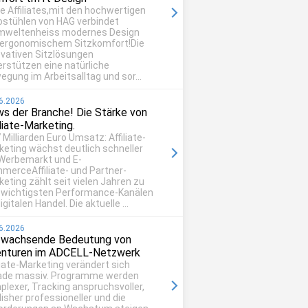
be Affiliates,mit den hochwertigen
ostühlen von HAG verbindet
mweltenheiss modernes Design
 ergonomischem Sitzkomfort!Die
ovativen Sitzlösungen
erstützen eine natürliche
egung im Arbeitsalltag und sor...
6.2026
s der Branche! Die Stärke von
iliate-Marketing.
 Milliarden Euro Umsatz: Affiliate-
keting wächst deutlich schneller
 Werbemarkt und E-
merceAffiliate- und Partner-
eting zählt seit vielen Jahren zu
 wichtigsten Performance-Kanälen
igitalen Handel. Die aktuelle ...
6.2026
 wachsende Bedeutung von
nturen im ADCELL-Netzwerk
liate-Marketing verändert sich
ade massiv. Programme werden
plexer, Tracking anspruchsvoller,
isher professioneller und die