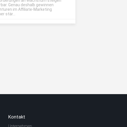
orderungen an Wachstum steigen
rbar. Genau deshalb gewinnen
nturen im Affiliate-Marketing
r stär...
Kontakt
Unternehmen