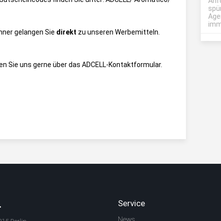
Anf
spü
Age
imme
anner gelangen Sie
direkt
zu unseren Werbemitteln.
en Sie uns gerne über das
ADCELL-Kontaktformular
.
.
Service
News