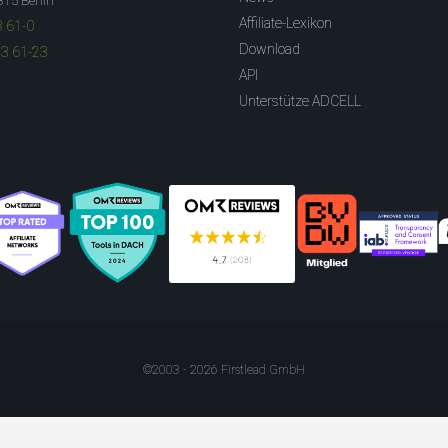
315 Berlin
Affiliate-Lexikon
3 61-0
Download
83 61-23
API
Unterstütze ADCELL
©2003 - 2026 Firstlead GmbH