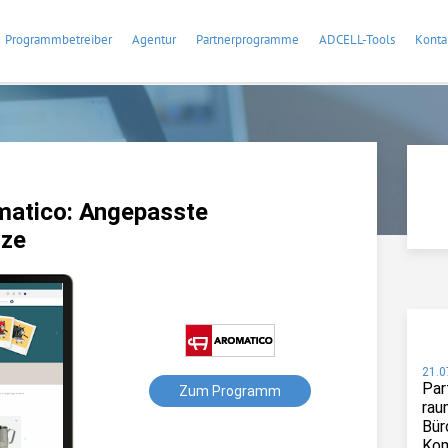
Programmbetreiber
Agentur
Partnerprogramme
ADCELL-Tools
Konta
atico: Angepasste
nze
21.0
Par
Zum Programm
rau
Bür
Kom