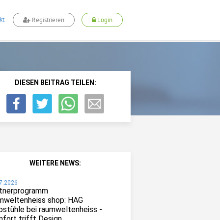
kt
Registrieren
Login
DIESEN BEITRAG TEILEN:
WEITERE NEWS:
7.2026
tnerprogramm
mweltenheiss shop: HAG
ostühle bei raumweltenheiss -
fort trifft Design