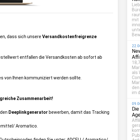
Lie
Bür
rau
mit
inn
unt
Bew
sen, dass sich unsere
Versandkostenfreigrenze
22.0
New
Aff
stellwert entfallen die Versandkosten ab sofort ab
18,7
Mar
als
Com
ies von Ihnen kommuniziert werden sollte.
Mark
den
im d
olgreiche Zusammenarbeit!
09.0
Die
 den
Deeplinkgenerator
bewerben, damit das Tracking
Age
Affi
ger
mittel/ Aromatico
.
kom
Publ
ie Gutscheincodes finden Sie unter:
ADCELL/ Aromatico/