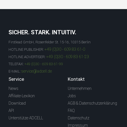
SICHER. STARK. INTUITIV.
Firstlead GmbH, Rosenfelder St. 15-16, 10315 Berlin
+49 (0)30 - 609 83 61-0
HOTLINE PUBLISHER:
+49 (0)30 - 609 83 61-23
HOTLINE ADVERTISER:
TELEFAX:
+49 (0)30 - 609 83 61-99
service@adcell.de
E-MAIL:
Service
Kontakt
News
Unternehmen
Affiliate-Lexikon
Jobs
Download
AGB & Datenschutzerklärung
API
FAQ
Unterstütze ADCELL
Datenschutz
Impressum