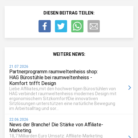
DIESEN BEITRAG TEILEN:
WEITERE NEWS:
21.07.2026
Partnerprogramm raumweltenheiss shop:
HAG Bürostühle bei raumweltenheiss -
Komfort trifft Design
Liebe Affiliates,mit den hochwertigen Bürostühlen von
HAG verbindet raumweltenheiss modernes Design mit
ergonomischem Sitzkomfort!Die innovativen
Sitzlösungen unterstützen eine natürliche Bewegung
im Arbeitsalltag und sor...
22.06.2026
News der Branche! Die Stärke von Affiliate-
Marketing.
18,7 Milliarden Euro Umsatz: Affiliate-Marketing