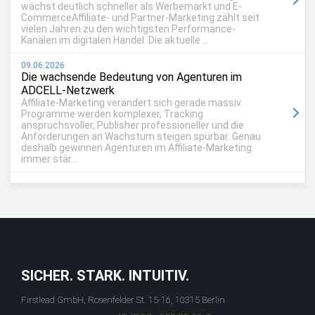
wächst deutlich schneller als Werbemarkt und E-
CommerceAffiliate- und Partner-Marketing zählt seit
vielen Jahren zu den wichtigsten Performance-
Kanälen im digitalen Handel. Die aktuelle ...
09.06.2026
Die wachsende Bedeutung von Agenturen im
ADCELL-Netzwerk
Affiliate-Marketing verändert sich gerade massiv.
Programme werden komplexer, Tracking
anspruchsvoller, Publisher professioneller und die
Anforderungen an Wachstum steigen spürbar. Genau
deshalb gewinnen Agenturen im Affiliate-Marketing
immer stär...
SICHER. STARK. INTUITIV.
Firstlead GmbH, Rosenfelder St. 15-16, 10315 Berlin