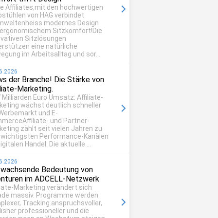
be Affiliates,mit den hochwertigen
ostühlen von HAG verbindet
mweltenheiss modernes Design
 ergonomischem Sitzkomfort!Die
ovativen Sitzlösungen
erstützen eine natürliche
egung im Arbeitsalltag und sor...
6.2026
s der Branche! Die Stärke von
iliate-Marketing.
 Milliarden Euro Umsatz: Affiliate-
keting wächst deutlich schneller
 Werbemarkt und E-
merceAffiliate- und Partner-
eting zählt seit vielen Jahren zu
 wichtigsten Performance-Kanälen
igitalen Handel. Die aktuelle ...
6.2026
 wachsende Bedeutung von
nturen im ADCELL-Netzwerk
liate-Marketing verändert sich
ade massiv. Programme werden
plexer, Tracking anspruchsvoller,
isher professioneller und die