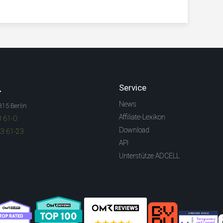
.
Service
News
315 Berlin
Affiliate-Lexikon
3 61-0
Download
83 61-23
API
Unterstütze ADCELL