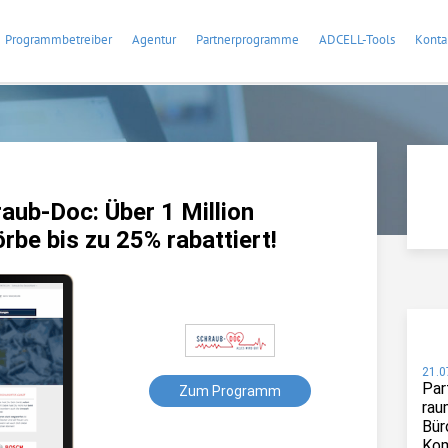
Programmbetreiber
Agentur
Partnerprogramme
ADCELL-Tools
Konta
ub-Doc: Über 1 Million
örbe bis zu 25% rabattiert!
21.0
Par
Zum Programm
rau
Bür
Kom