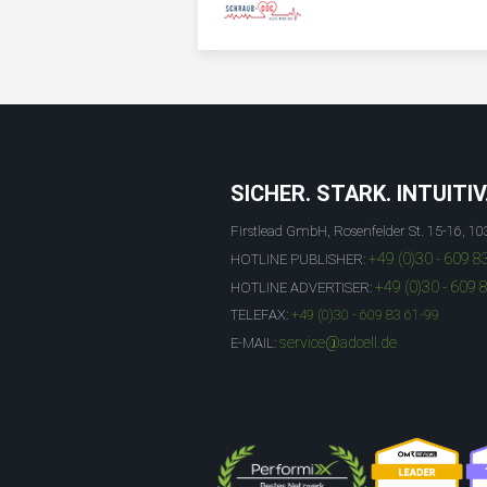
SICHER. STARK. INTUITIV
Firstlead GmbH, Rosenfelder St. 15-16, 10
+49 (0)30 - 609 8
HOTLINE PUBLISHER:
+49 (0)30 - 609 
HOTLINE ADVERTISER:
TELEFAX:
+49 (0)30 - 609 83 61-99
service@adcell.de
E-MAIL: