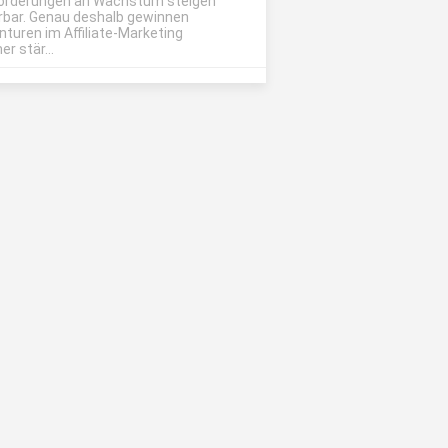
orderungen an Wachstum steigen
rbar. Genau deshalb gewinnen
nturen im Affiliate-Marketing
r stär...