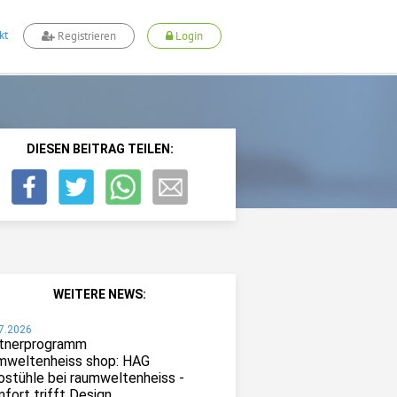
kt
Registrieren
Login
DIESEN BEITRAG TEILEN:
WEITERE NEWS:
7.2026
tnerprogramm
mweltenheiss shop: HAG
ostühle bei raumweltenheiss -
fort trifft Design