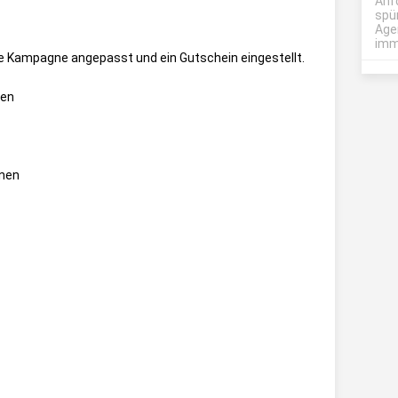
Anf
spü
Age
imme
ie Kampagne angepasst und ein Gutschein eingestellt.
gen
onen