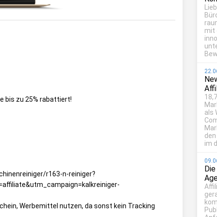
Lie
Bür
rau
mit
inn
unt
Bew
22.0
New
Aff
18,7
be bis zu 25% rabattiert!
Mar
als
Com
Mark
den
im d
09.0
Die
nenreiniger/r163-n-reiniger?
Age
filiate&utm_campaign=kalkreiniger-
Affi
ger
kom
hein, Werbemittel nutzen, da sonst kein Tracking
Publ