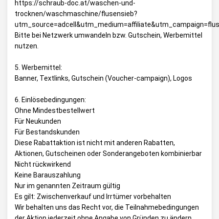
https://schraub-doc.at/waschen-und-
trocknen/waschmaschine/flusensieb?
utm_source=adcell&utm_medium=affiliate&utm_campaign=flu
Bitte bei Netzwerk umwandeln bzw. Gutschein, Werbemittel
nutzen.
5. Werbemittel:
Banner, Textlinks, Gutschein (Voucher-campaign), Logos
6. Einlösebedingungen:
Ohne Mindestbestellwert
Für Neukunden
Für Bestandskunden
Diese Rabattaktion ist nicht mit anderen Rabatten,
Aktionen, Gutscheinen oder Sonderangeboten kombinierbar
Nicht rückwirkend
Keine Barauszahlung
Nur im genannten Zeitraum gültig
Es gilt: Zwischenverkauf und Irrtümer vorbehalten
Wir behalten uns das Recht vor, die Teilnahmebedingungen
der Aktion jederzeit ohne Angabe von Gründen zu ändern