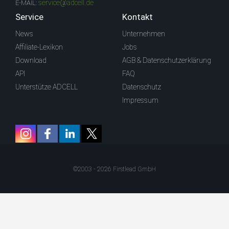
service@adcell.de
E-MAIL:
Service
Kontakt
News
Unternehmen
Affiliate-Lexikon
Jobs
Download
AGB & Datenschutzerklärung
API
FAQ
Unterstütze ADCELL
Datenschutz
Impressum
©2003 - 2026 Firstlead GmbH