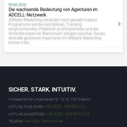
09.06.2026
Die wachsende Bedeutung von Agenturen im
ADCELL-Netzwerk
Affiliate-Marketing verändert sich gerade massiv.
Programme werden komplexer, Tracking
anspruchsvoller, Publisher professioneller und die
Anforderungen an Wachstum steigen spürbar. Genau
deshalb gewinnen Agenturen im Affiliate-Marketing
immer stär...
SICHER. STARK. INTUITIV.
Firstlead GmbH, Rosenfelder St. 15-16, 10315 Berlin
+49 (0)30 - 609 83 61-0
HOTLINE PUBLISHER:
+49 (0)30 - 609 83 61-23
HOTLINE ADVERTISER:
TELEFAX:
+49 (0)30 - 609 83 61-99