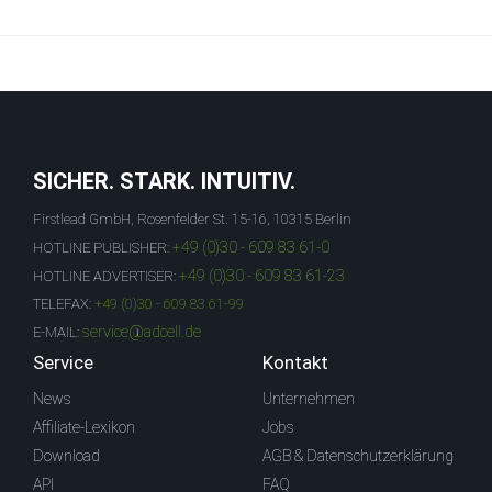
SICHER. STARK. INTUITIV.
Firstlead GmbH, Rosenfelder St. 15-16, 10315 Berlin
+49 (0)30 - 609 83 61-0
HOTLINE PUBLISHER:
+49 (0)30 - 609 83 61-23
HOTLINE ADVERTISER:
TELEFAX:
+49 (0)30 - 609 83 61-99
service@adcell.de
E-MAIL:
Service
Kontakt
News
Unternehmen
Affiliate-Lexikon
Jobs
Download
AGB & Datenschutzerklärung
API
FAQ