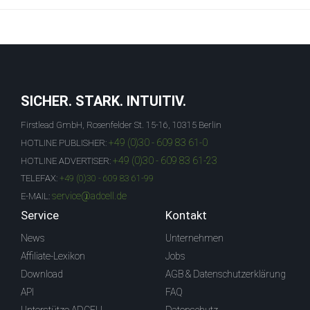
SICHER. STARK. INTUITIV.
Firstlead GmbH, Rosenfelder St. 15-16, 10315 Berlin
+49 (0)30 - 609 83 61-0
HOTLINE PUBLISHER:
+49 (0)30 - 609 83 61-23
HOTLINE ADVERTISER:
TELEFAX:
+49 (0)30 - 609 83 61-99
service@adcell.de
E-MAIL:
Service
Kontakt
News
Unternehmen
Affiliate-Lexikon
Jobs
Download
AGB & Datenschutzerklärung
API
FAQ