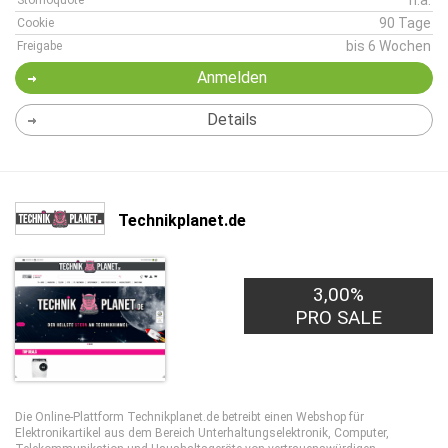
n.a.
Stornoquote
90 Tage
Cookie
bis 6 Wochen
Freigabe
Anmelden
Details
Technikplanet.de
3,00%
PRO SALE
Die Online-Plattform Technikplanet.de betreibt einen Webshop für
Elektronikartikel aus dem Bereich Unterhaltungselektronik, Computer,