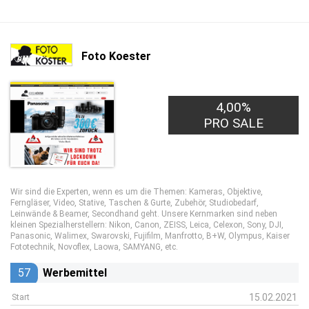
Foto Koester
4,00%
5,00€
PRO LEAD
PRO SALE
Wir sind die Experten, wenn es um die Themen: Kameras, Objektive,
Ferngläser, Video, Stative, Taschen & Gurte, Zubehör, Studiobedarf,
Leinwände & Beamer, Secondhand geht. Unsere Kernmarken sind neben
kleinen Spezialherstellern: Nikon, Canon, ZEISS, Leica, Celexon, Sony, DJI,
Panasonic, Walimex, Swarovski, Fujifilm, Manfrotto, B+W, Olympus, Kaiser
Fototechnik, Novoflex, Laowa, SAMYANG, etc.
57
Werbemittel
15.02.2021
Start