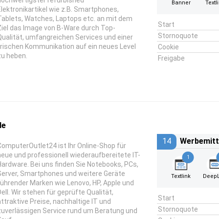
hochwertigster refurbished
Banner
Textl
Elektronikartikel wie z.B. Smartphones,
Tablets, Watches, Laptops etc. an mit dem
Start
Ziel das Image von B-Ware durch Top-
Stornoquote
Qualität, umfangreichen Services und einer
frischen Kommunikation auf ein neues Level
Cookie
zu heben.
Freigabe
de
14
Werbemitt
ComputerOutlet24 ist Ihr Online-Shop für
neue und professionell wiederaufbereitete IT-
1
Hardware. Bei uns finden Sie Notebooks, PCs,
Server, Smartphones und weitere Geräte
Textlink
DeepL
führender Marken wie Lenovo, HP, Apple und
Dell. Wir stehen für geprüfte Qualität,
Start
attraktive Preise, nachhaltige IT und
Stornoquote
zuverlässigen Service rund um Beratung und