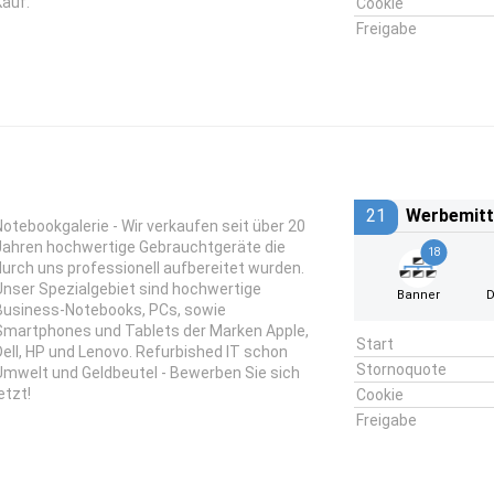
Kauf.
Cookie
Freigabe
21
Werbemitt
Notebookgalerie - Wir verkaufen seit über 20
Jahren hochwertige Gebrauchtgeräte die
18
durch uns professionell aufbereitet wurden.
Unser Spezialgebiet sind hochwertige
Banner
D
Business-Notebooks, PCs, sowie
Smartphones und Tablets der Marken Apple,
Start
Dell, HP und Lenovo. Refurbished IT schon
Stornoquote
Umwelt und Geldbeutel - Bewerben Sie sich
etzt!
Cookie
Freigabe