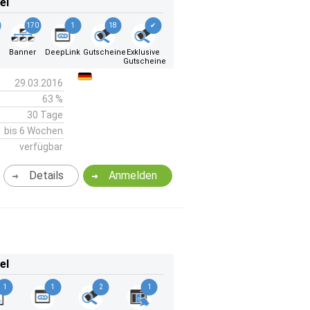
el
170
1
18
✔
Banner
DeepLink
Gutscheine
Exklusive
Gutscheine
29.03.2016
63 %
30 Tage
bis 6 Wochen
verfügbar
Details
Anmelden
el
1
1
2
1