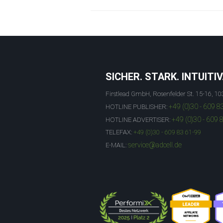
SICHER. STARK. INTUITIV
Firstlead GmbH, Rosenfelder St. 15-16, 10
+49 (0)30 - 609 8
HOTLINE PUBLISHER:
+49 (0)30 - 609 
HOTLINE ADVERTISER:
TELEFAX:
+49 (0)30 - 609 83 61-99
service@adcell.de
E-MAIL: