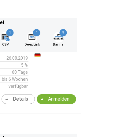
el
1
1
9
CSV
DeepLink
Banner
26.08.2019
5 %
60 Tage
bis 6 Wochen
verfügbar
Details
Anmelden