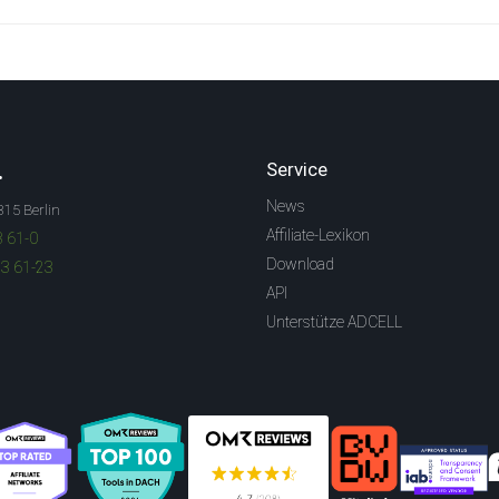
.
Service
News
315 Berlin
Affiliate-Lexikon
3 61-0
Download
83 61-23
API
Unterstütze ADCELL