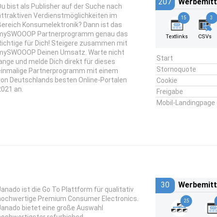
207
Werbemitt
Du bist als Publisher auf der Suche nach
attraktiven Verdienstmöglichkeiten im
15
3
Bereich Konsumelektronik? Dann ist das
mySWOOOP Partnerprogramm genau das
Textlinks
CSVs
Richtige für Dich! Steigere zusammen mit
mySWOOOP Deinen Umsatz. Warte nicht
Start
lange und melde Dich direkt für dieses
Stornoquote
einmalige Partnerprogramm mit einem
von Deutschlands besten Online-Portalen
Cookie
2021 an.
Freigabe
Mobil-Landingpage
30
Werbemitt
Janado
ist die Go To Plattform für qualitativ
hochwertige Premium Consumer Electronics.
25
Janado bietet eine große Auswahl