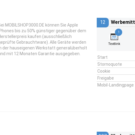
12
Werbemitt
Bei
MOBILSHOP3000.DE
können Sie Apple
iPhones bis zu 50% günstiger gegenüber dem
1
Herstellerpreis kaufen (ausschließlich
geprüfte Gebrauchtware). Alle Geräte werden
Textlink
in der hauseigenen Werkstatt generalüberholt
und mit 12 Monaten Garantie ausgegeben.
Start
Stornoquote
Cookie
Freigabe
Mobil-Landingpage