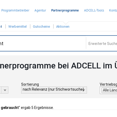
Programmbetreiber
Agentur
Partnerprogramme
ADCELL-Tools
Konta
ht
Werbemittel
Gutscheine
Aktionen
Erweiterte Suche
tnerprogramme bei ADCELL im 
Sortierung
Vertriebs
nach Relevanz (nur Stichwortsuche)
Alle Län
 gebraucht
" ergab 5 Ergebnisse.