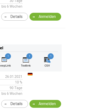
30 Tage
bis 6 Wochen
Details
Anmelden
el
1
1
1
eepLink
Textlink
CSV
26.01.2021
10 %
90 Tage
bis 6 Wochen
Details
Anmelden