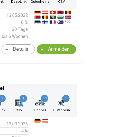
ink
DeepLink
Gutscheine
CSV
13.05.2022
+30
0 %
30 Tage
bis 6 Wochen
Details
Anmelden
el
1
1
10
1
ink
CSV
Banner
Gutschein
13.03.2026
4 %