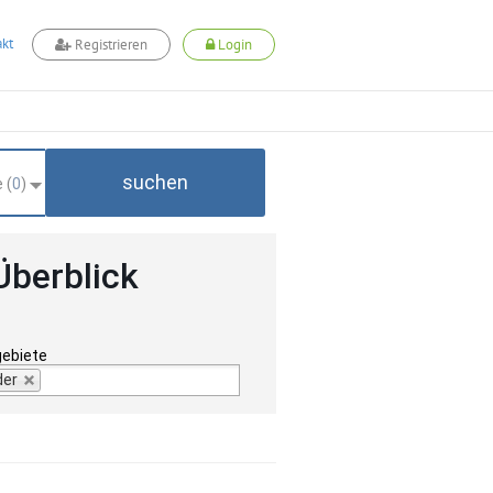
kt
Registrieren
Login
suchen
 (
0
)
Überblick
gebiete
der