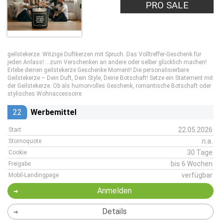
PRO SALE
geilstekerze: Witzige Duftkerzen mit Spruch. Das Volltreffer-Geschenk für
jeden Anlass! …zum Verschenken an andere oder selber glücklich machen!
Erlebe deinen geilstekerze Geschenke Moment! Die personalisierbare
Geilstekerze – Dein Duft, Dein Style, Deine Botschaft! Setze ein Statement mit
der Geilstekerze. Ob als humorvolles Geschenk, romantische Botschaft oder
stylisches Wohnaccessoire.
22
Werbemittel
22.05.2026
Start
n.a.
Stornoquote
30 Tage
Cookie
bis 6 Wochen
Freigabe
verfügbar
Mobil-Landingpage
Anmelden
Details