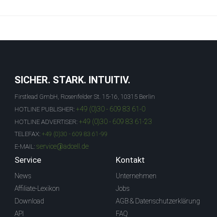
SICHER. STARK. INTUITIV.
Firstlead GmbH, Rosenfelder St. 15-16, 10315 Berlin
+49 (0)30 - 609 83 61-0
HOTLINE PUBLISHER:
+49 (0)30 - 609 83 61-23
HOTLINE ADVERTISER:
TELEFAX:
+49 (0)30 - 609 83 61-99
service@adcell.de
E-MAIL:
Service
Kontakt
News
Unternehmen
Affiliate-Lexikon
Jobs
Download
AGB & Datenschutzerklärung
API
FAQ