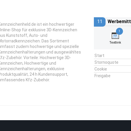
11
Werbemitt
Kennzeichenheld.de ist ein hochwertiger
Online-Shop für exklusive 3D-Kennzeichen
1
aus Kunststoff, Auto- und
Motorradkennzeichen. Das Sortiment
Textlink
umfasst zudem hochwertige und spezielle
Kennzeichenhalterungen und ausgewähltes
Start
Kfz-Zubehör. Vorteile: Hochwertige 3D-
Stornoquote
Kennzeichen, Hochwertige und
Kennzeichenhalterungen, exklusive
Cookie
Produktqualität, 24 h Kundensupport,
Freigabe
umfassendes Kfz-Zubehör.