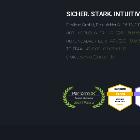
SICHER. STARK. INTUITIV
Firstlead GmbH, Rosenfelder St. 15-16, 10
+49 (0)30 - 609 8
HOTLINE PUBLISHER:
+49 (0)30 - 609 
HOTLINE ADVERTISER:
TELEFAX:
+49 (0)30 - 609 83 61-99
service@adcell.de
E-MAIL: