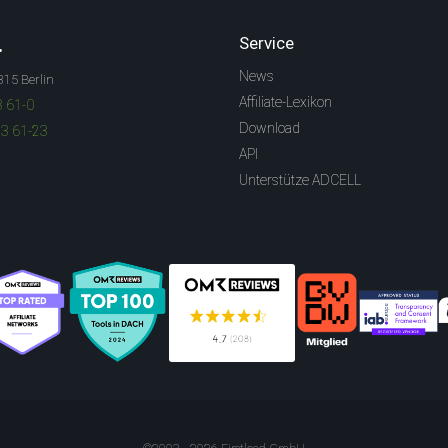
.
Service
News
315 Berlin
Affiliate-Lexikon
3 61-0
Download
83 61-23
API
Unterstütze ADCELL