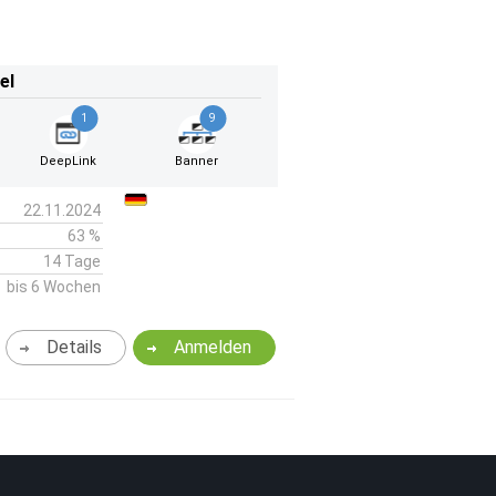
el
1
9
DeepLink
Banner
22.11.2024
63 %
14 Tage
bis 6 Wochen
Details
Anmelden