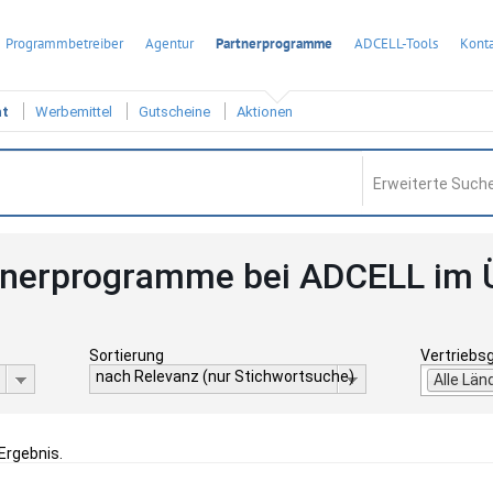
Programmbetreiber
Agentur
Partnerprogramme
ADCELL-Tools
Konta
ht
Werbemittel
Gutscheine
Aktionen
Erweiterte Suche
tnerprogramme bei ADCELL im 
Sortierung
Vertriebs
nach Relevanz (nur Stichwortsuche)
Alle Län
 Ergebnis.