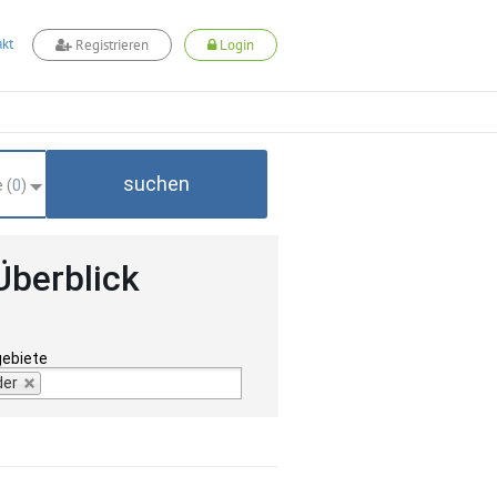
kt
Registrieren
Login
suchen
 (
0
)
Überblick
gebiete
der