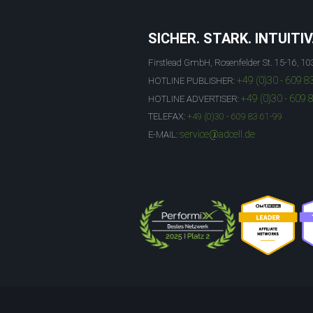
SICHER. STARK. INTUITIV
Firstlead GmbH, Rosenfelder St. 15-16, 10
+49 (0)30 - 609 8
HOTLINE PUBLISHER:
+49 (0)30 - 609 
HOTLINE ADVERTISER:
TELEFAX:
+49 (0)30 - 609 83 61-99
service@adcell.de
E-MAIL: