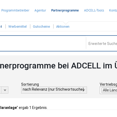
Programmbetreiber
Agentur
Partnerprogramme
ADCELL-Tools
Konta
ht
Werbemittel
Gutscheine
Aktionen
Erweiterte Suche
tnerprogramme bei ADCELL im 
Sortierung
Vertriebs
nach Relevanz (nur Stichwortsuche)
Alle Län
laranlage
" ergab 1 Ergebnis.