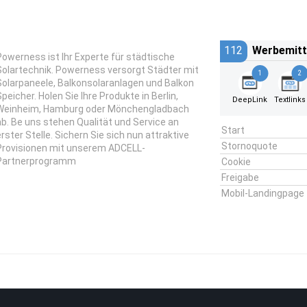
112
Werbemitt
Powerness ist Ihr Experte für städtische
Solartechnik. Powerness versorgt Städter mit
1
2
Solarpaneele, Balkonsolaranlagen und Balkon
Speicher. Holen Sie Ihre Produkte in Berlin,
DeepLink
Textlinks
Weinheim, Hamburg oder Mönchengladbach
ab. Be uns stehen Qualität und Service an
Start
erster Stelle. Sichern Sie sich nun attraktive
Stornoquote
Provisionen mit unserem ADCELL-
Partnerprogramm
Cookie
Freigabe
Mobil-Landingpage