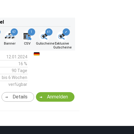
el
67
1
41
✔
Banner
CSV
Gutscheine
Exklusive
Gutscheine
12.01.2024
16 %
90 Tage
bis 6 Wochen
verfügbar
Details
Anmelden