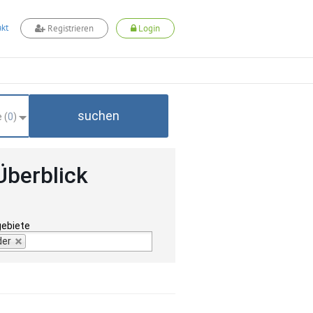
kt
Registrieren
Login
suchen
 (
0
)
Überblick
gebiete
der