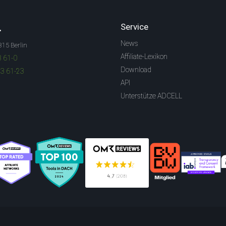
.
Service
News
315 Berlin
Affiliate-Lexikon
3 61-0
Download
83 61-23
API
Unterstütze ADCELL