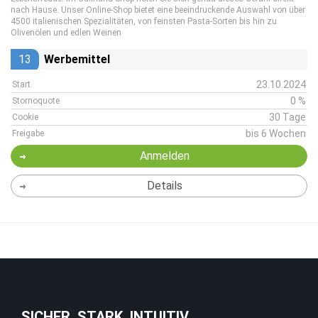
nach Hause. Unser Online-Shop bietet eine beeindruckende Auswahl von über
4500 italienischen Spezialitäten, von feinsten Pasta-Sorten bis hin zu
Olivenölen und edlen Weinen
13
Werbemittel
23.10.2024
Start
0 %
Stornoquote
30 Tage
Cookie
bis 6 Wochen
Freigabe
Anmelden
Details
SICHER. STARK. INTUITIV.