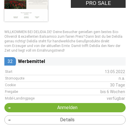
PRO SALE
WILLKOMMEN BEI DELIDIA.DE! Deine Besucher genießen gern bestes Bio-
Olivenöl & exzellenten Balsamico zum fairen Preis? Dann bist du bei Delidía
genau richtig! Delidía steht für handwerkliche Genußprodukte direkt
vom Erzeuger und von der aktuellen Ernte. Damit trifft Delidía den Nerv der
Zeit und liegt voll im Ernährungstrend!
32
Werbemittel
13.05.2022
Start
n.a.
Stornoquote
30 Tage
Cookie
bis 6 Wochen
Freigabe
verfügbar
Mobil-Landingpage
Anmelden
Details