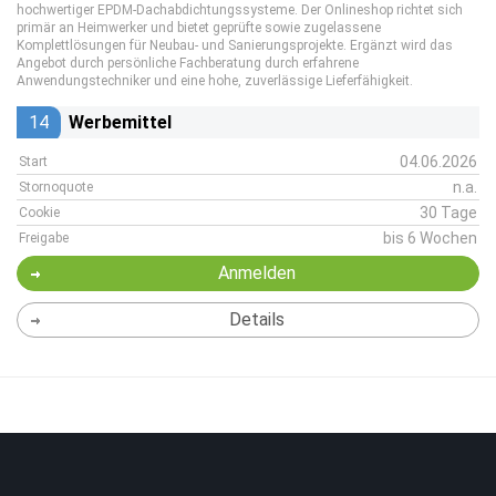
hochwertiger EPDM‑Dachabdichtungssysteme. Der Onlineshop richtet sich
primär an Heimwerker und bietet geprüfte sowie zugelassene
Komplettlösungen für Neubau‑ und Sanierungsprojekte. Ergänzt wird das
Angebot durch persönliche Fachberatung durch erfahrene
Anwendungstechniker und eine hohe, zuverlässige Lieferfähigkeit.
14
Werbemittel
04.06.2026
Start
n.a.
Stornoquote
30 Tage
Cookie
bis 6 Wochen
Freigabe
Anmelden
Details