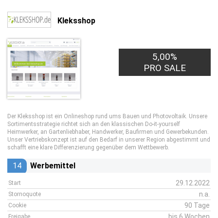
Kleksshop
5,00%
PRO SALE
Der Kleksshop ist ein Onlineshop rund ums Bauen und Photovoltaik. Unsere
Sortimentsstrategie richtet sich an den klassischen Do-it-yourself
Heimwerker, an Gartenliebhaber, Handwerker, Baufirmen und Gewerbekunden.
Unser Vertriebskonzept ist auf den Bedarf in unserer Region abgestimmt und
schafft eine klare Differenzierung gegenüber dem Wettbewerb.
14
Werbemittel
29.12.2022
Start
n.a.
Stornoquote
90 Tage
Cookie
bis 6 Wochen
Freigabe