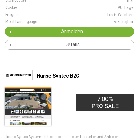
n.a.
Stornoquote
90 Tage
Cookie
bis 6 Wochen
Freigabe
verfügbar
Mobil-Landingpage
Anmelden
Details
Hanse Syntec B2C
7,00%
PRO SALE
Hanse Syntec Systems ist ein spezialisierter Hersteller und Anbieter