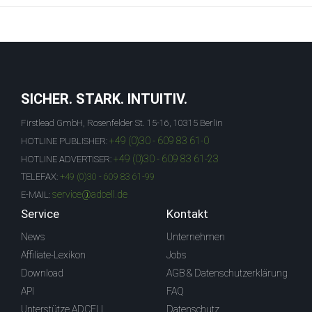
SICHER. STARK. INTUITIV.
Firstlead GmbH, Rosenfelder St. 15-16, 10315 Berlin
+49 (0)30 - 609 83 61-0
HOTLINE PUBLISHER:
+49 (0)30 - 609 83 61-23
HOTLINE ADVERTISER:
TELEFAX:
+49 (0)30 - 609 83 61-99
service@adcell.de
E-MAIL:
Service
Kontakt
News
Unternehmen
Affiliate-Lexikon
Jobs
Download
AGB & Datenschutzerklärung
API
FAQ
Unterstütze ADCELL
Datenschutz