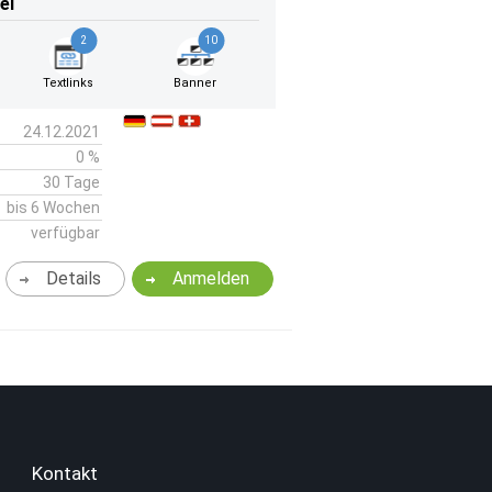
el
2
10
Textlinks
Banner
24.12.2021
0 %
30 Tage
bis 6 Wochen
verfügbar
Details
Anmelden
Kontakt