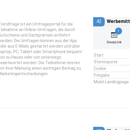
42
Werbemitt
Trendfrage ist ein Umfrageportal für die
Teilnahme an Online-Umfragen, die durch
1
Gutscheine und Sachprämien entlohnt
werden. Die Umfragen können aus der App
DeepLink
oder aus E-Mails gestartet werden und über
Laptop, PC, Tablet oder Smartphone bequem
Start
von zu Hause oder von unterwegs
Stornoquote
beantwortet werden. Die Teilnehmer leisten
mit ihrer Meinung einen wichtigen Beitrag zu
Cookie
Marketingentscheidungen.
Freigabe
Mobil-Landingpage