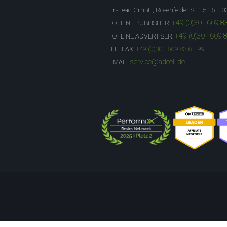
Firstlead GmbH, Rosenfelder St. 15-16, 10
+49 (0)30 - 609 8
HOTLINE PUBLISHER:
+49 (0)30 - 609 
HOTLINE ADVERTISER:
TELEFAX:
+49 (0)30 - 609 83 61-99
service@adcell.de
E-MAIL: