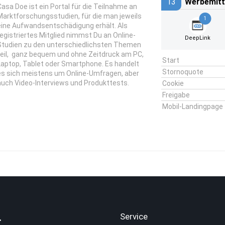
13
Werbemitt
Casa Doe ist ein Portal für die Teilnahme an
Marktforschungsstudien, für die man jeweils
1
eine Aufwandsentschädigung erhält. Als
registriertes Mitglied nimmst Du an Online-
DeepLink
Studien zu den unterschiedlichsten Themen
teil, ganz bequem und ohne Zeitdruck am PC,
Start
Laptop, Tablet oder Smartphone. Es handelt
Stornoquote
es sich meistens um Online-Umfragen, aber
auch Video-Interviews und Produkttests.
Cookie
Freigabe
Mobil-Landingpage
.
Service