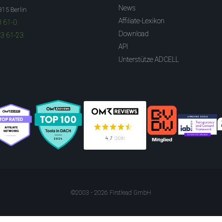
News
315 Berlin
Affiliate-Lexikon
3 61-0
Download
83 61-23
API
Unterstütze ADCELL
©2003 - 2026 Firstlead GmbH