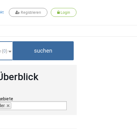
kt
Registrieren
Login
suchen
 (
0
)
Überblick
gebiete
der