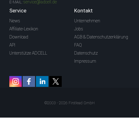
service@adcell.de
E-MAIL:
Service
Kontakt
News
Unternehmen
Affiliate-Lexikon
Jobs
Download
AGB & Datenschutzerklärung
API
FAQ
Unterstütze ADCELL
Datenschutz
Impressum
©2003 - 2026 Firstlead GmbH