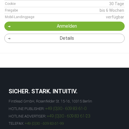
30 Tage
Cookie
bis 6 Wochen
Freigabe
verfügbar
Mobil-Landingpage
Anmelden
Details
SICHER. STARK. INTUITIV.
Firstlead GmbH, Rosenfelder St. 15-16, 10315 Berlin
+49 (0)30 - 609 83 61-0
HOTLINE PUBLISHER:
+49 (0)30 - 609 83 61-23
HOTLINE ADVERTISER:
TELEFAX:
+49 (0)30 - 609 83 61-99