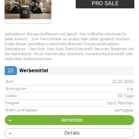
PRO SALE
geilstekerze: Witzige Duftkerzen mit Spruch. Das Volltreffer-Geschenk für
jeden Anlass! …zum Verschenken an andere oder selber glücklich machen!
Erlebe deinen geilstekerze Geschenke Moment! Die personalisierbare
Geilstekerze – Dein Duft, Dein Style, Deine Botschaft! Setze ein Statement mit
der Geilstekerze. Ob als humorvolles Geschenk, romantische Botschaft oder
stylisches Wohnaccessoire.
22
Werbemittel
22.05.2026
Start
n.a.
Stornoquote
30 Tage
Cookie
bis 6 Wochen
Freigabe
verfügbar
Mobil-Landingpage
Anmelden
Details