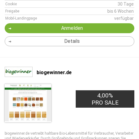
30 Tage
Cookie
bis 6 Wochen
Freigabe
verfügbar
Mobil-Landingpage
Anmelden
Details
biogewinner.de
4,00%
PRO SALE
biogewinner.de vertreibt haltbare Bio-Lebensmittel für Verbraucher, Verarbeiter
und Wiederverkäufer. Durch Großgebinde und Großpackungen sparen Sie