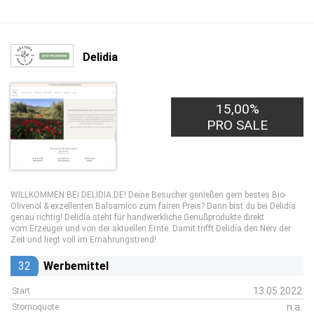
Delidia
15,00%
PRO SALE
WILLKOMMEN BEI DELIDIA.DE! Deine Besucher genießen gern bestes Bio-
Olivenöl & exzellenten Balsamico zum fairen Preis? Dann bist du bei Delidía
genau richtig! Delidía steht für handwerkliche Genußprodukte direkt
vom Erzeuger und von der aktuellen Ernte. Damit trifft Delidía den Nerv der
Zeit und liegt voll im Ernährungstrend!
32
Werbemittel
13.05.2022
Start
n.a.
Stornoquote