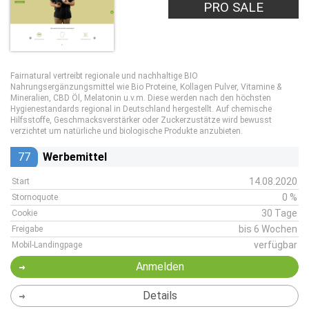
PRO SALE
Fairnatural vertreibt regionale und nachhaltige BIO
Nahrungsergänzungsmittel wie Bio Proteine, Kollagen Pulver, Vitamine &
Mineralien, CBD Öl, Melatonin u.v.m. Diese werden nach den höchsten
Hygienestandards regional in Deutschland hergestellt. Auf chemische
Hilfsstoffe, Geschmacksverstärker oder Zuckerzustätze wird bewusst
verzichtet um natürliche und biologische Produkte anzubieten.
77
Werbemittel
14.08.2020
Start
0 %
Stornoquote
30 Tage
Cookie
bis 6 Wochen
Freigabe
verfügbar
Mobil-Landingpage
Anmelden
Details