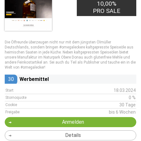
10,00%
PRO SALE
Die Ölfreunde überzeugen nicht nur mit dem jüngsten Ölmüller
Deutschlands, sondern bringen #omegaleckere kaltgepresste Speiseöle aus
heimischen Saaten in jede Küche. Neben kaltgepressten Speiseölen bietet
unsere Manufaktur im Naturpark Obere Donau auch glutenfreie Mehle und
andere Feinkostartikel an. Sei auch du Teil als Publisher und tauche ein in die
Welt von #omegalecker!
30
Werbemittel
18.03.2024
Start
0 %
Stornoquote
30 Tage
Cookie
bis 6 Wochen
Freigabe
Anmelden
Details