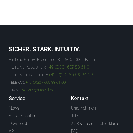
SICHER. STARK. INTUITIV.
Firstlead GmbH, Rosenfelder St. 15-16, 10315 Berlin
+49 (0)30 - 609 83 61-0
HOTLINE PUBLISHER:
+49 (0)30 - 609 83 61-23
HOTLINE ADVERTISER:
TELEFAX:
+49 (0)30 - 609 83 61-99
service@adcell.de
E-MAIL:
Service
Kontakt
News
Unternehmen
Affiliate-Lexikon
Jobs
Download
AGB & Datenschutzerklärung
API
FAQ