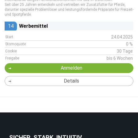
Seit über 25 Jahren entwickeln und vertreiben wir Zusatzfutter für Pferde,
darunter spezielle Problemlöser und leistungsfördernde Präparate für Freizeit-
und Sportpferde.
14
Werbemittel
24.04.2025
Start
0 %
Stornoquote
30 Tage
Cookie
bis 6 Wochen
Freigabe
Anmelden
Details
SICHER. STARK. INTUITIV.