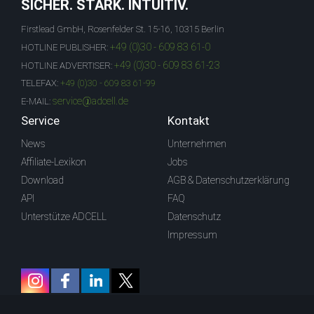
SICHER. STARK. INTUITIV.
Firstlead GmbH, Rosenfelder St. 15-16, 10315 Berlin
+49 (0)30 - 609 83 61-0
HOTLINE PUBLISHER:
+49 (0)30 - 609 83 61-23
HOTLINE ADVERTISER:
TELEFAX:
+49 (0)30 - 609 83 61-99
service@adcell.de
E-MAIL:
Service
Kontakt
News
Unternehmen
Affiliate-Lexikon
Jobs
Download
AGB & Datenschutzerklärung
API
FAQ
Unterstütze ADCELL
Datenschutz
Impressum