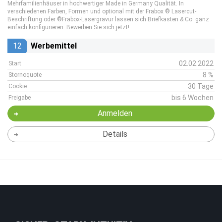
Mehrfamilienhäuser in hochwertiger Made in Germany Qualität. In
verschiedenen Farben, Formen und optional mit der Frabox ® Lasercut-
Beschriftung oder ®Frabox-Lasergravur lassen sich Briefkasten & Co. ganz
einfach konfigurieren. Bewerben Sie sich jetzt!
12
Werbemittel
02.02.2022
Start
8 %
Stornoquote
30 Tage
Cookie
bis 6 Wochen
Freigabe
Anmelden
Details