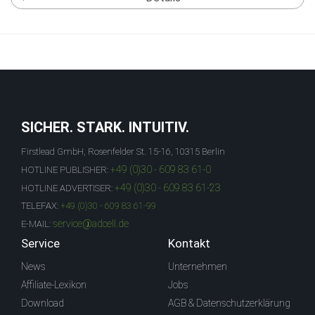
SICHER. STARK. INTUITIV.
Firstlead GmbH, Rosenfelder St. 15-16, 10315 Berlin
+49 (0)30 - 609 83 61-0
HOTLINE PUBLISHER:
+49 (0)30 - 609 83 61-23
HOTLINE ADVERTISER:
TELEFAX:
+49 (0)30 - 609 83 61-99
service@adcell.de
E-MAIL:
Service
Kontakt
News
Unternehmen
Affiliate-Lexikon
Jobs
Download
AGB & Datenschutzerklärung