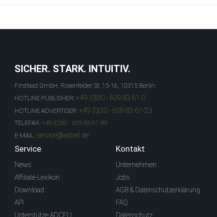
SICHER. STARK. INTUITIV.
Firstlead GmbH, Rosenfelder St. 15-16, 10315 Berlin
+49 (0)30 - 609 83 61-0
HOTLINE PUBLISHER:
+49 (0)30 - 609 83 61-23
HOTLINE ADVERTISER:
TELEFAX:
+49 (0)30 - 609 83 61-99
service@adcell.de
E-MAIL:
Service
Kontakt
News
Unternehmen
Affiliate-Lexikon
Jobs
Download
AGB & Datenschutzerklärung
API
FAQ
Unterstütze ADCELL
Datenschutz