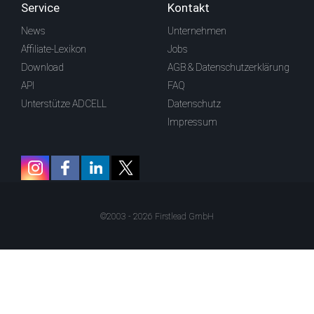
Service
Kontakt
News
Unternehmen
Affiliate-Lexikon
Jobs
Download
AGB & Datenschutzerklärung
API
FAQ
Unterstütze ADCELL
Datenschutz
Impressum
©2003 - 2026 Firstlead GmbH