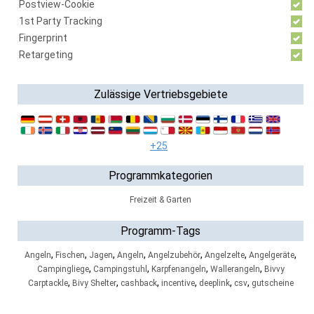
Postview-Cookie
1st Party Tracking
Fingerprint
Retargeting
Zulässige Vertriebsgebiete
+25
Programmkategorien
Freizeit & Garten
Programm-Tags
,
,
,
,
,
,
,
Angeln
Fischen
Jagen
Angeln
Angelzubehör
Angelzelte
Angelgeräte
,
,
,
,
Campingliege
Campingstuhl
Karpfenangeln
Wallerangeln
Bivvy
,
,
,
,
,
,
Carptackle
Bivy Shelter
cashback
incentive
deeplink
csv
gutscheine