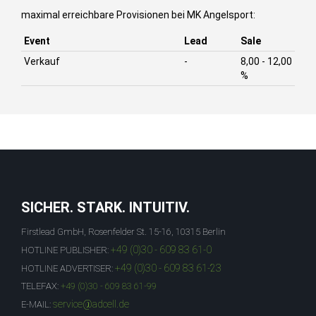
maximal erreichbare Provisionen bei MK Angelsport:
Event
Lead
Sale
Verkauf
-
8,00 - 12,00
%
SICHER. STARK. INTUITIV.
Firstlead GmbH, Rosenfelder St. 15-16, 10315 Berlin
+49 (0)30 - 609 83 61-0
HOTLINE PUBLISHER:
+49 (0)30 - 609 83 61-23
HOTLINE ADVERTISER:
TELEFAX:
+49 (0)30 - 609 83 61-99
service@adcell.de
E-MAIL: