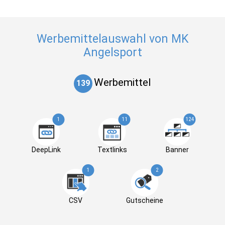
Werbemittelauswahl von MK
Angelsport
Werbemittel
139
1
11
124
DeepLink
Textlinks
Banner
1
2
CSV
Gutscheine