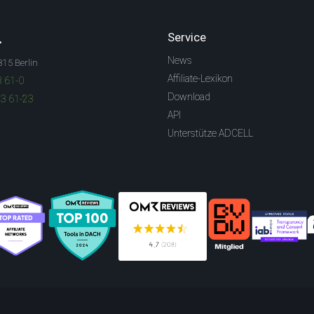
.
Service
News
315 Berlin
Affiliate-Lexikon
3 61-0
Download
83 61-23
API
Unterstütze ADCELL