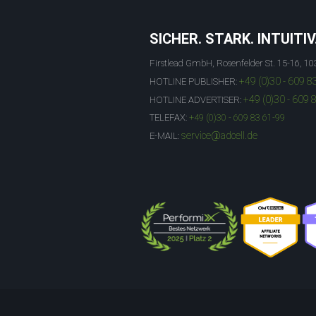
SICHER. STARK. INTUITIV
Firstlead GmbH, Rosenfelder St. 15-16, 10
+49 (0)30 - 609 8
HOTLINE PUBLISHER:
+49 (0)30 - 609 
HOTLINE ADVERTISER:
TELEFAX:
+49 (0)30 - 609 83 61-99
service@adcell.de
E-MAIL: