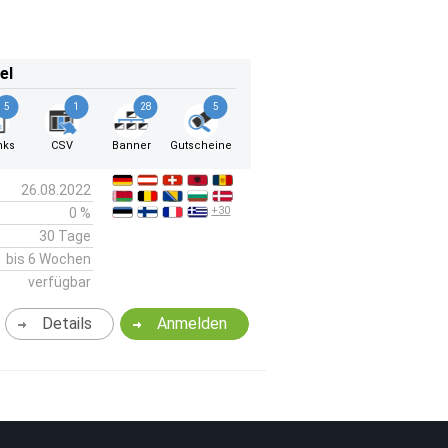
el
5
1
28
5
nks
CSV
Banner
Gutscheine
26.08.2022
+30
0 %
30 Tage
bis 6 Wochen
verfügbar
Details
Anmelden