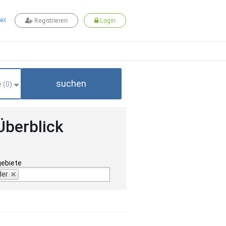
kt
Registrieren
Login
suchen
 (
0
)
Überblick
gebiete
der