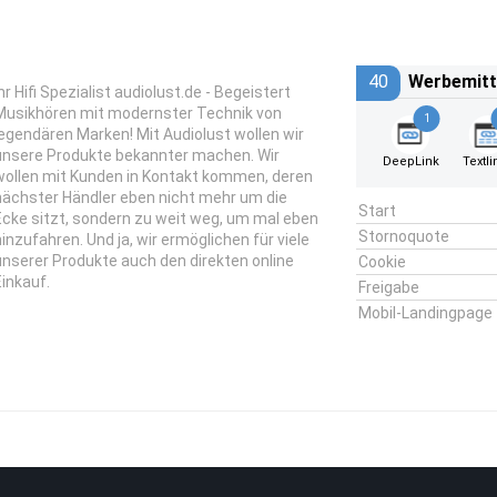
40
Werbemitt
hr Hifi Spezialist audiolust.de - Begeistert
Musikhören mit modernster Technik von
1
legendären Marken! Mit Audiolust wollen wir
unsere Produkte bekannter machen. Wir
DeepLink
Textli
wollen mit Kunden in Kontakt kommen, deren
nächster Händler eben nicht mehr um die
Start
Ecke sitzt, sondern zu weit weg, um mal eben
Stornoquote
hinzufahren. Und ja, wir ermöglichen für viele
unserer Produkte auch den direkten online
Cookie
Einkauf.
Freigabe
Mobil-Landingpage