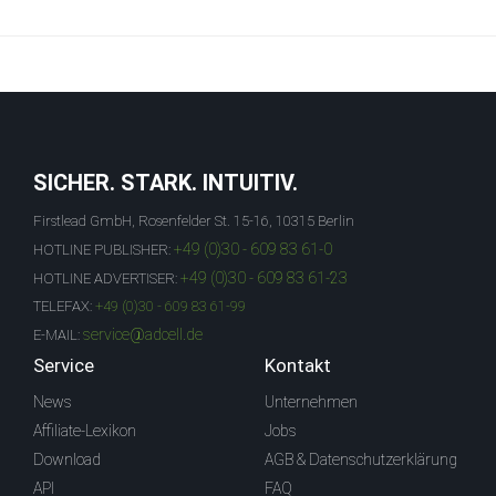
SICHER. STARK. INTUITIV.
Firstlead GmbH, Rosenfelder St. 15-16, 10315 Berlin
+49 (0)30 - 609 83 61-0
HOTLINE PUBLISHER:
+49 (0)30 - 609 83 61-23
HOTLINE ADVERTISER:
TELEFAX:
+49 (0)30 - 609 83 61-99
service@adcell.de
E-MAIL:
Service
Kontakt
News
Unternehmen
Affiliate-Lexikon
Jobs
Download
AGB & Datenschutzerklärung
API
FAQ