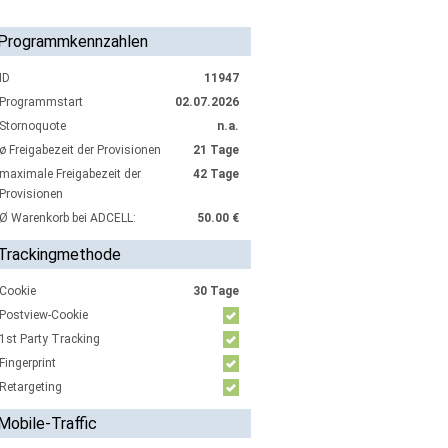
Programmkennzahlen
ID
11947
Programmstart
02.07.2026
Stornoquote
n.a.
ø Freigabezeit der Provisionen
21 Tage
maximale Freigabezeit der
42 Tage
Provisionen
Ø Warenkorb bei ADCELL:
50.00 €
Trackingmethode
Cookie
30 Tage
Postview-Cookie
1st Party Tracking
Fingerprint
Retargeting
Mobile-Traffic