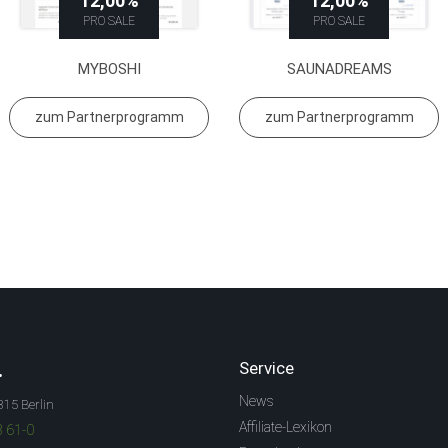
12,00%
12,00%
PRO SALE
PRO SALE
MYBOSHI
SAUNADREAMS
zum Partnerprogramm
zum Partnerprogramm
.
Service
News
315 Berlin
Affiliate-Lexikon
3 61-0