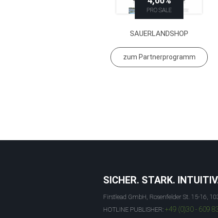
4,00%
PRO SALE
SAUERLANDSHOP
zum Partnerprogramm
SICHER. STARK. INTUITIV
Firstlead GmbH, Rosenfelder St. 15-16, 10
+49 (0)30 - 609 8
HOTLINE PUBLISHER: