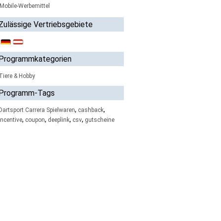
Mobile-Werbemittel
Zulässige Vertriebsgebiete
Programmkategorien
Tiere & Hobby
Programm-Tags
,
,
Dartsport Carrera Spielwaren
cashback
,
,
,
,
incentive
coupon
deeplink
csv
gutscheine