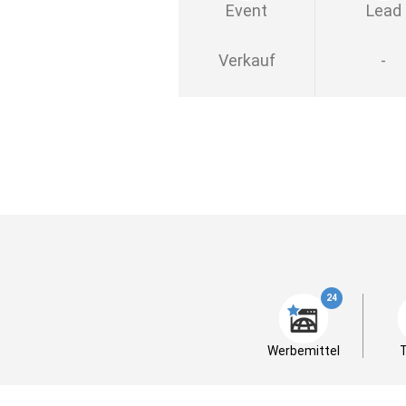
Event
Lead
Verkauf
-
24
Werbemittel
T