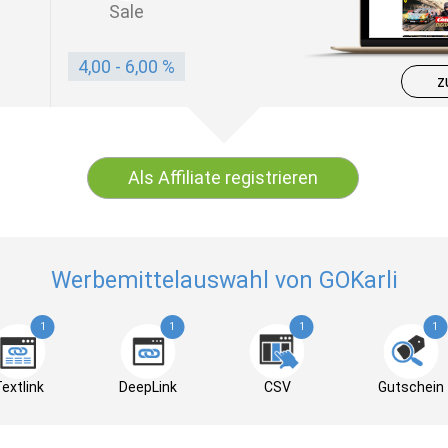
Sale
4,00 - 6,00 %
z
Als Affiliate registrieren
Werbemittelauswahl von GOKarli
1
1
1
1
extlink
DeepLink
CSV
Gutschein