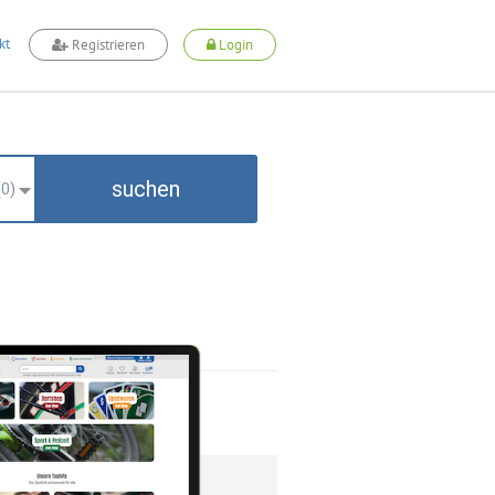
kt
Registrieren
Login
suchen
(
0
)