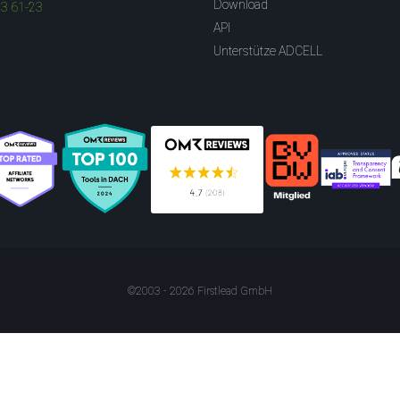
Download
83 61-23
API
Unterstütze ADCELL
©2003 - 2026 Firstlead GmbH