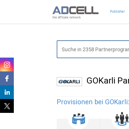
Publisher
the affiliate network
GOKarli P
Provisionen bei GOKarli