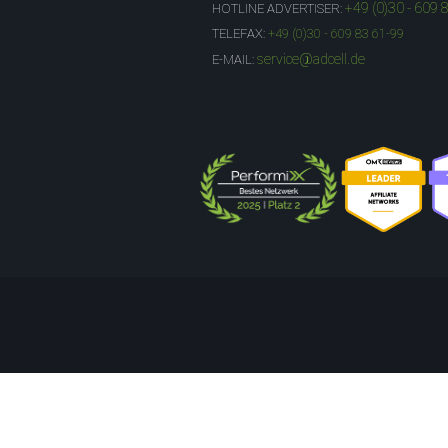
+49 (0)30 - 609 
HOTLINE ADVERTISER:
TELEFAX:
+49 (0)30 - 609 83 61-99
service@adcell.de
E-MAIL: