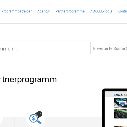
Programmbetreiber
Agentur
Partnerprogramme
ADCELL-Tools
Konta
Erweiterte Suche 
artnerprogramm
: