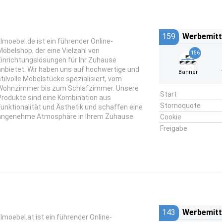
159
Werbemitt
xlmoebel.de ist ein führender Online-
Möbelshop, der eine Vielzahl von
156
Einrichtungslösungen für Ihr Zuhause
anbietet. Wir haben uns auf hochwertige und
Banner
stilvolle Möbelstücke spezialisiert, vom
Wohnzimmer bis zum Schlafzimmer. Unsere
Start
Produkte sind eine Kombination aus
Stornoquote
Funktionalität und Ästhetik und schaffen eine
angenehme Atmosphäre in Ihrem Zuhause.
Cookie
Freigabe
143
Werbemitt
xlmoebel.at ist ein führender Online-