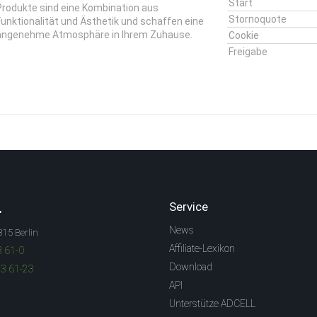
Start
Produkte sind eine Kombination aus
Stornoquote
Funktionalität und Ästhetik und schaffen eine
angenehme Atmosphäre in Ihrem Zuhause.
Cookie
Freigabe
.
Service
News
315 Berlin
Affiliate-Lexikon
3 61-0
Download
83 61-23
API
Unterstütze ADCELL