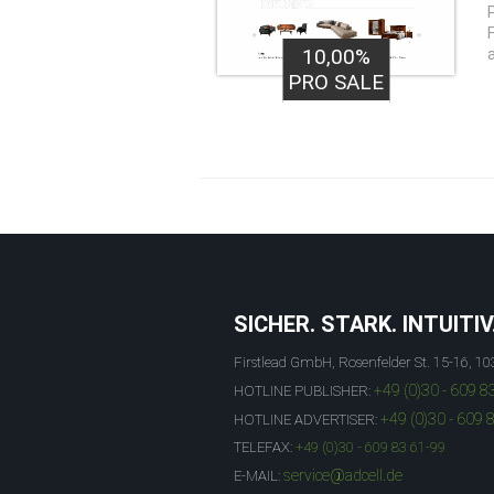
10,00%
PRO SALE
SICHER. STARK. INTUITIV
Firstlead GmbH, Rosenfelder St. 15-16, 10
+49 (0)30 - 609 8
HOTLINE PUBLISHER:
+49 (0)30 - 609 
HOTLINE ADVERTISER:
TELEFAX:
+49 (0)30 - 609 83 61-99
service@adcell.de
E-MAIL: