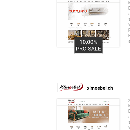
10,00%
PRO SALE
xlmoebel.ch