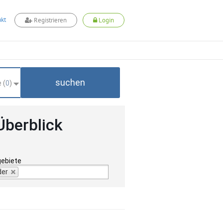
kt
Registrieren
Login
suchen
 (
0
)
Überblick
gebiete
der