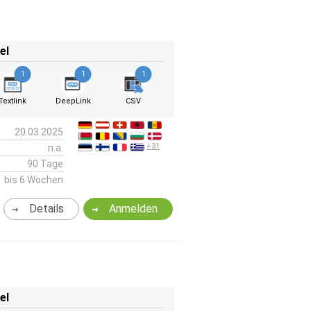
el
1
1
1
Textlink
DeepLink
CSV
20.03.2025
+31
n.a.
90 Tage
bis 6 Wochen
Details
Anmelden
el