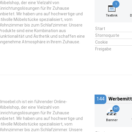
Möbelshop, der eine Vielzahl von
1
Einrichtungslösungen für Ihr Zuhause
anbietet. Wir haben uns auf hochwertige und
Textlink
D
stilvolle Möbelstücke spezialisiert, vom
Wohnzimmer bis zum Schlafzimmer. Unsere
Start
Produkte sind eine Kombination aus
Stornoquote
Funktionalität und Ästhetik und schaffen eine
angenehme Atmosphäre in Ihrem Zuhause.
Cookie
Freigabe
144
Werbemitt
xlmoebel.ch ist ein führender Online-
Möbelshop, der eine Vielzahl von
141
Einrichtungslösungen für Ihr Zuhause
anbietet. Wir haben uns auf hochwertige und
Banner
stilvolle Möbelstücke spezialisiert, vom
Wohnzimmer bis zum Schlafzimmer. Unsere