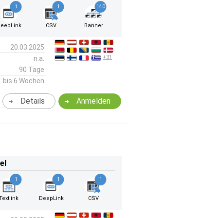
1
1
140
eepLink
CSV
Banner
20.03.2025
+31
n.a.
90 Tage
bis 6 Wochen
Details
Anmelden
el
1
1
1
Textlink
DeepLink
CSV