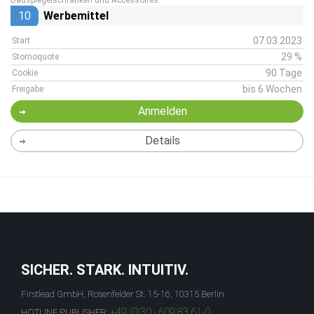
Badspiegelschränken und Accessoires.
10
Werbemittel
07.03.2023
Start
29 %
Stornoquote
90 Tage
Cookie
bis 6 Wochen
Freigabe
Anmelden
Details
SICHER. STARK. INTUITIV.
Firstlead GmbH, Rosenfelder St. 15-16, 10315 Berlin
+49 (0)30 - 609 83 61-0
HOTLINE PUBLISHER: