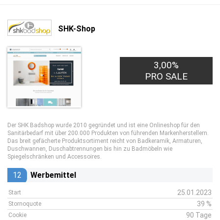
SHK-Shop
3,00%
PRO SALE
Der SHK Badshop wurde 2010 gegründet und ist eine Onlineshop für den
Sanitärbedarf mit über 200.000 Produkten von führenden Markenherstellern.
Das breit gefächerte Produktsortiment reicht von Badkeramik, Armaturen,
Duschwannen, Duschabtrennungen bis hin zu Badmöbeln wie
Spiegelschränken und Accessoires.
12
Werbemittel
25.01.2023
Start
39 %
Stornoquote
90 Tage
Cookie