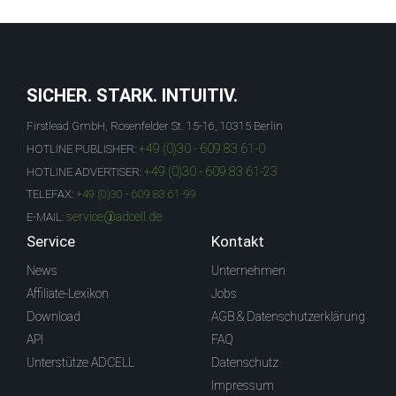
SICHER. STARK. INTUITIV.
Firstlead GmbH, Rosenfelder St. 15-16, 10315 Berlin
+49 (0)30 - 609 83 61-0
HOTLINE PUBLISHER:
+49 (0)30 - 609 83 61-23
HOTLINE ADVERTISER:
TELEFAX:
+49 (0)30 - 609 83 61-99
service@adcell.de
E-MAIL:
Service
Kontakt
News
Unternehmen
Affiliate-Lexikon
Jobs
Download
AGB & Datenschutzerklärung
API
FAQ
Unterstütze ADCELL
Datenschutz
Impressum