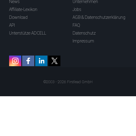
News
Unternehmen
Affiliate-Lexikon
Jobs
Download
AGB & Datenschutzerklärung
API
FAQ
Unterstütze ADCELL
Datenschutz
Impressum
©2003 - 2026 Firstlead GmbH