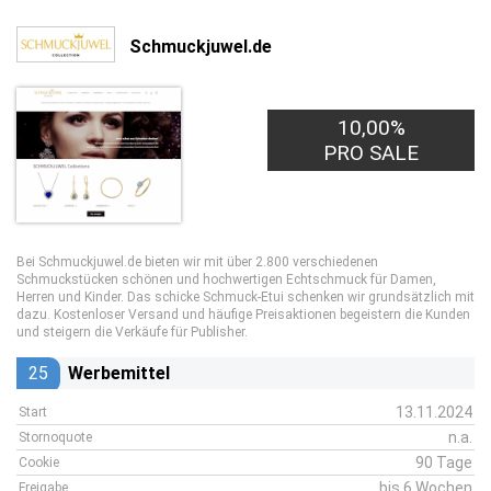
Schmuckjuwel.de
10,00%
PRO SALE
Bei Schmuckjuwel.de bieten wir mit über 2.800 verschiedenen
Schmuckstücken schönen und hochwertigen Echtschmuck für Damen,
Herren und Kinder. Das schicke Schmuck-Etui schenken wir grundsätzlich mit
dazu. Kostenloser Versand und häufige Preisaktionen begeistern die Kunden
und steigern die Verkäufe für Publisher.
25
Werbemittel
13.11.2024
Start
n.a.
Stornoquote
90 Tage
Cookie
bis 6 Wochen
Freigabe