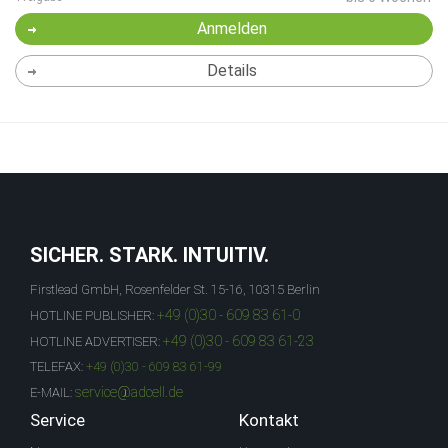
Anmelden
Details
SICHER. STARK. INTUITIV.
Firstlead GmbH, Rosenfelder St. 15-16, 10315 Berlin
+49 (0)30 - 609 83 61-0
HOTLINE PUBLISHER:
+49 (0)30 - 609 83 61-23
HOTLINE ADVERTISER:
TELEFAX:
+49 (0)30 - 609 83 61-99
service@adcell.de
E-MAIL:
Service
Kontakt