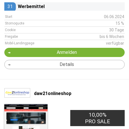
31
Werbemittel
06.06.2024
Start
15 %
Stornoquote
30 Tage
Cookie
bis 6 Wochen
Freigabe
verfügbar
Mobil-Landingpage
Anmelden
Details
daw21onlineshop
10,00%
PRO SALE