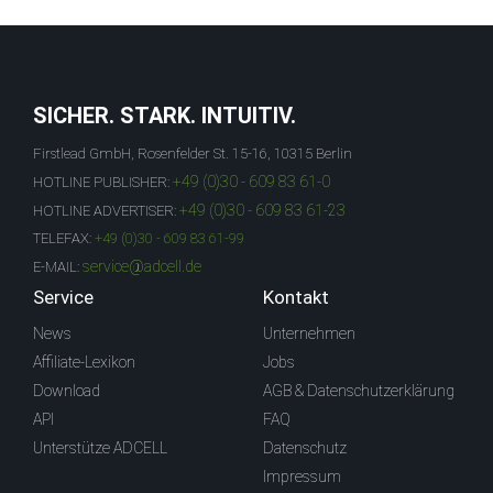
SICHER. STARK. INTUITIV.
Firstlead GmbH, Rosenfelder St. 15-16, 10315 Berlin
+49 (0)30 - 609 83 61-0
HOTLINE PUBLISHER:
+49 (0)30 - 609 83 61-23
HOTLINE ADVERTISER:
TELEFAX:
+49 (0)30 - 609 83 61-99
service@adcell.de
E-MAIL:
Service
Kontakt
News
Unternehmen
Affiliate-Lexikon
Jobs
Download
AGB & Datenschutzerklärung
API
FAQ
Unterstütze ADCELL
Datenschutz
Impressum