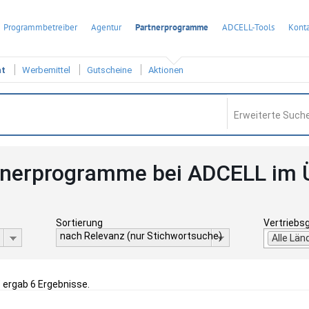
Programmbetreiber
Agentur
Partnerprogramme
ADCELL-Tools
Konta
ht
Werbemittel
Gutscheine
Aktionen
Erweiterte Suche
tnerprogramme bei ADCELL im 
Sortierung
Vertriebs
nach Relevanz (nur Stichwortsuche)
Alle Län
" ergab 6 Ergebnisse.