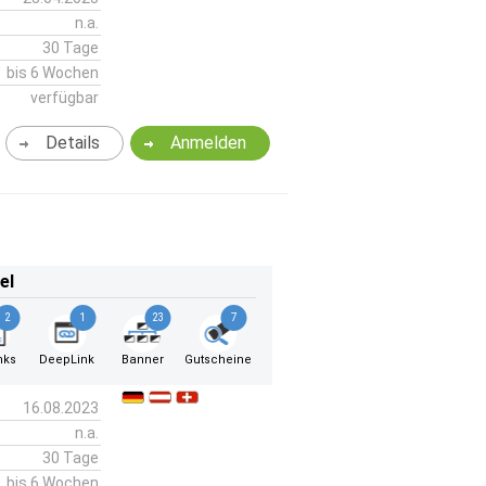
n.a.
30 Tage
bis 6 Wochen
verfügbar
Details
Anmelden
el
2
1
23
7
nks
DeepLink
Banner
Gutscheine
16.08.2023
n.a.
30 Tage
bis 6 Wochen