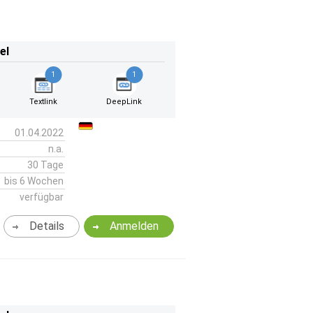
el
1
1
Textlink
DeepLink
01.04.2022
n.a.
30 Tage
bis 6 Wochen
verfügbar
Details
Anmelden