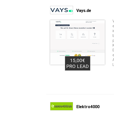
Vays.de
15,00€
PRO LEAD
Elektro4000