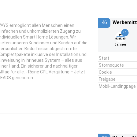
46
Werbemitt
VAYS ermöglicht allen Menschen einen
einfachen und unkomplizierten Zugang zu
44
individuellen Smart Home Lösungen. Wir
bieten unseren Kundinnen und Kunden auf die
Banner
persönlichen Bedürfnisse abgestimmte
Komplettpakete inklusive der Installation und
Start
Einweisung in ihr neues System – alles aus
Stornoquote
einer Hand. Ein sicherer und nachhaltiger
Alltag für alle. - Reine CPL Vergütung – Jetzt
Cookie
LEADS generieren
Freigabe
Mobil-Landingpage