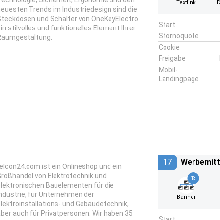
Technologie, Sicherheit, Ergonomie und den
Textlink
D
neuesten Trends im Industriedesign sind die
Steckdosen und Schalter von OneKeyElectro
Start
ein stilvolles und funktionelles Element Ihrer
Stornoquote
Raumgestaltung.
Cookie
Freigabe
Mobil-
Landingpage
17
Werbemitt
relcon24.com ist ein Onlineshop und ein
Großhandel von Elektrotechnik und
13
elektronischen Bauelementen für die
Industrie, für Unternehmen der
Banner
Elektroinstallations- und Gebäudetechnik,
aber auch für Privatpersonen. Wir haben 35
Start