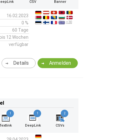
eepLink
CSV
Banner
16.02.2023
+30
0 %
60 Tage
bis 12 Wochen
verfügbar
Details
Anmelden
el
1
1
2
Textlink
DeepLink
CSVs
28.04.2023