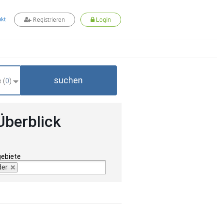
kt
Registrieren
Login
suchen
 (
0
)
Überblick
gebiete
der