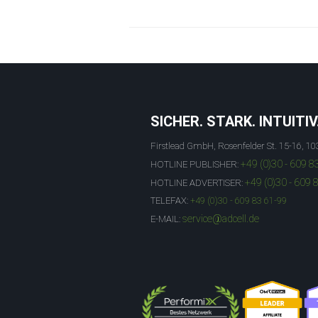
SICHER. STARK. INTUITIV
Firstlead GmbH, Rosenfelder St. 15-16, 10
+49 (0)30 - 609 8
HOTLINE PUBLISHER:
+49 (0)30 - 609 
HOTLINE ADVERTISER:
TELEFAX:
+49 (0)30 - 609 83 61-99
service@adcell.de
E-MAIL: