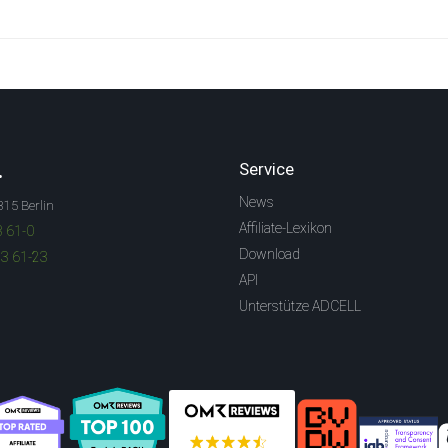
.
Service
News
315 Berlin
Affiliate-Lexikon
3 61-0
Download
83 61-23
API
Unterstütze ADCELL