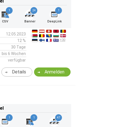
el
1
24
1
CSV
Banner
DeepLink
12.05.2023
+30
12 %
30 Tage
bis 6 Wochen
verfügbar
Details
Anmelden
el
1
1
47