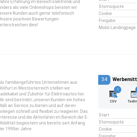
Jahre Erfahrung im Bereich Elektronik und
Stornoquote
anders als viele Onlineshops beraten wir
unsere Kunden auch gerne telefonisch.
Cookie
Unsere positiven Bewertungen
Freigabe
unterstreichen dies!
Mobil-Landingpage
34
Werbemitt
Als familiengeführtes Unternehmen aus
Wolfurt in Westösterreich stellen wir
1
Ladekabel und Zubehör für Elektroautos her.
Wir sind bestrebt, unseren Kunden ein hohes
CSV
Textli
Maß an Service zu bieten und auf deren
Anliegen schnell und flexibel zu reagieren. Das
Start
Interesse und die Aktivitäten im Bereich der E-
Stornoquote
Mobilität begeistern uns bereits seit Anfang
der 1990er Jahre.
Cookie
Freigabe