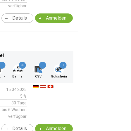
verfügbar
Details
Anmelden
el
1
26
1
1
ink
Banner
CSV
Gutschein
15.04.2025
5 %
30 Tage
bis 6 Wochen
verfügbar
Details
Anmelden