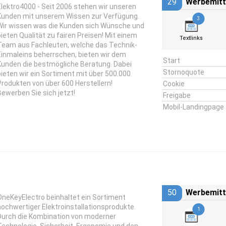
29
Werbemitt
Elektro4000 - Seit 2006 stehen wir unseren
Kunden mit unserem Wissen zur Verfügung.
3
Wir wissen was die Kunden sich Wünsche und
bieten Qualität zu fairen Preisen! Mit einem
Textlinks
Team aus Fachleuten, welche das Technik-
Einmaleins beherrschen, bieten wir dem
Start
Kunden die bestmögliche Beratung. Dabei
Stornoquote
bieten wir ein Sortiment mit über 500.000
Produkten von über 600 Herstellern!
Cookie
Bewerben Sie sich jetzt!
Freigabe
Mobil-Landingpage
50
Werbemitt
OneKeyElectro beinhaltet ein Sortiment
hochwertiger Elektroinstallationsprodukte.
1
Durch die Kombination von moderner