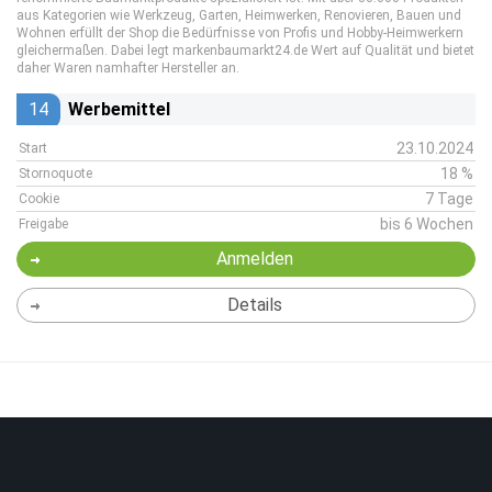
aus Kategorien wie Werkzeug, Garten, Heimwerken, Renovieren, Bauen und
Wohnen erfüllt der Shop die Bedürfnisse von Profis und Hobby-Heimwerkern
gleichermaßen. Dabei legt markenbaumarkt24.de Wert auf Qualität und bietet
daher Waren namhafter Hersteller an.
14
Werbemittel
23.10.2024
Start
18 %
Stornoquote
7 Tage
Cookie
bis 6 Wochen
Freigabe
Anmelden
Details