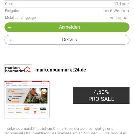
30 Tage
Cookie
bis 6 Wochen
Freigabe
verfügbar
Mobil-Landingpage
Anmelden
Details
markenbaumarkt24.de
4,50%
PRO SALE
markenbaumarkt24.de ist ein Online-Shop, der auf hochwertige und
renommierte Baumarktprodukte spezialisiert ist. Mit über 30.000 Produkten