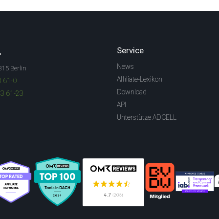
.
Service
News
315 Berlin
Affiliate-Lexikon
3 61-0
Download
83 61-23
API
Unterstütze ADCELL