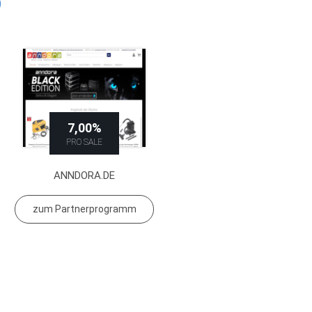
O
7,00%
PRO SALE
ANNDORA.DE
zum Partnerprogramm