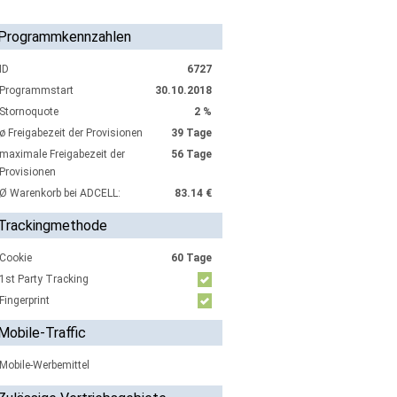
Programmkennzahlen
ID
6727
Programmstart
30.10.2018
Stornoquote
2 %
ø Freigabezeit der Provisionen
39 Tage
maximale Freigabezeit der
56 Tage
Provisionen
Ø Warenkorb bei ADCELL:
83.14 €
Trackingmethode
Cookie
60 Tage
1st Party Tracking
Fingerprint
Mobile-Traffic
Mobile-Werbemittel