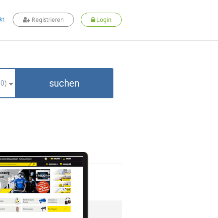
kt
Registrieren
Login
suchen
(
0
)