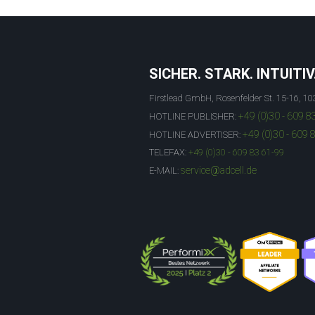
SICHER. STARK. INTUITIV
Firstlead GmbH, Rosenfelder St. 15-16, 10
+49 (0)30 - 609 8
HOTLINE PUBLISHER:
+49 (0)30 - 609 
HOTLINE ADVERTISER:
TELEFAX:
+49 (0)30 - 609 83 61-99
service@adcell.de
E-MAIL: