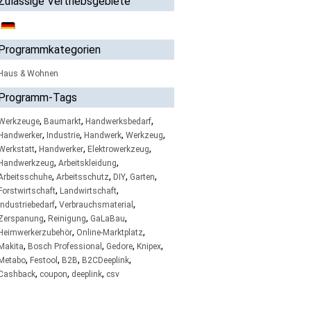
Zulässige Vertriebsgebiete
Programmkategorien
Haus & Wohnen
Programm-Tags
,
,
,
Werkzeuge
Baumarkt
Handwerksbedarf
,
,
,
,
Handwerker
Industrie
Handwerk
Werkzeug
,
,
,
Werkstatt
Handwerker
Elektrowerkzeug
,
,
Handwerkzeug
Arbeitskleidung
,
,
,
,
Arbeitsschuhe
Arbeitsschutz
DIY
Garten
,
,
Forstwirtschaft
Landwirtschaft
,
,
Industriebedarf
Verbrauchsmaterial
,
,
,
Zerspanung
Reinigung
GaLaBau
,
,
Heimwerkerzubehör
Online-Marktplatz
,
,
,
,
Makita
Bosch Professional
Gedore
Knipex
,
,
,
,
Metabo
Festool
B2B
B2CDeeplink
,
,
,
Cashback
coupon
deeplink
csv