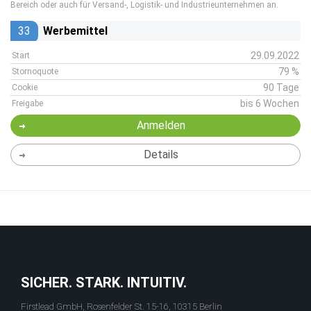
Bereich oder auch für Versand-, Logistik- und Industrieunternehmen an.
33
Werbemittel
29.09.2022
Start
79 %
Stornoquote
90 Tage
Cookie
bis 6 Wochen
Freigabe
Anmelden
Details
SICHER. STARK. INTUITIV.
Firstlead GmbH, Rosenfelder St. 15-16, 10315 Berlin