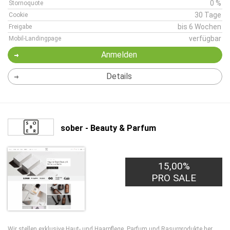
0 %
Stornoquote
30 Tage
Cookie
bis 6 Wochen
Freigabe
verfügbar
Mobil-Landingpage
Anmelden
Details
sober - Beauty & Parfum
15,00%
PRO SALE
Wir stellen exklusive Haut- und Haarpflege, Parfum und Rasurprodukte her.