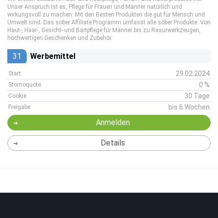
Unser Anspruch ist es, Pflege für Frauen und Männer natürlich und
wirkungsvoll zu machen: Mit den Besten Produkten die gut für Mensch und
Umwelt sind. Das sober Affiliate Programm umfasst alle sober Produkte: Von
Haut-, Haar-, Gesicht- und Bartpflege für Männer bis zu Rasurwerkzeugen,
hochwertigen Geschenken und Zubehör.
31
Werbemittel
29.02.2024
Start
0 %
Stornoquote
30 Tage
Cookie
bis 6 Wochen
Freigabe
Anmelden
Details