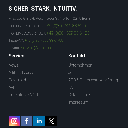
SICHER. STARK. INTUITIV.
Firstlead GmbH, Rosenfelder St. 15-16, 10315 Berlin
+49 (0)30 - 609 83 61-0
HOTLINE PUBLISHER:
+49 (0)30 - 609 83 61-23
HOTLINE ADVERTISER:
TELEFAX:
+49 (0)30 - 609 83 61-99
service@adcell.de
E-MAIL:
Service
Kontakt
News
Unternehmen
Affiliate-Lexikon
Jobs
Download
AGB & Datenschutzerklärung
API
FAQ
Unterstütze ADCELL
Datenschutz
Impressum