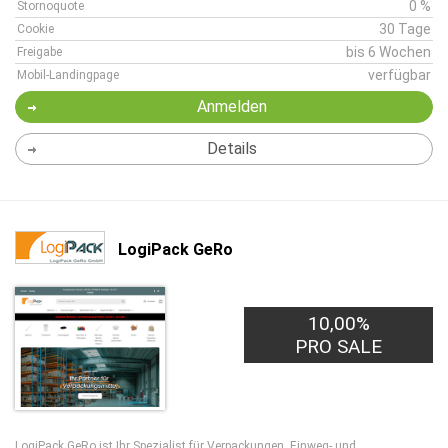
0 %
Stornoquote
30 Tage
Cookie
bis 6 Wochen
Freigabe
verfügbar
Mobil-Landingpage
Anmelden
Details
LogiPack GeRo
10,00%
PRO SALE
LogiPack GeRo ist Ihr Spezialist für Verpackungen, Einweg- und