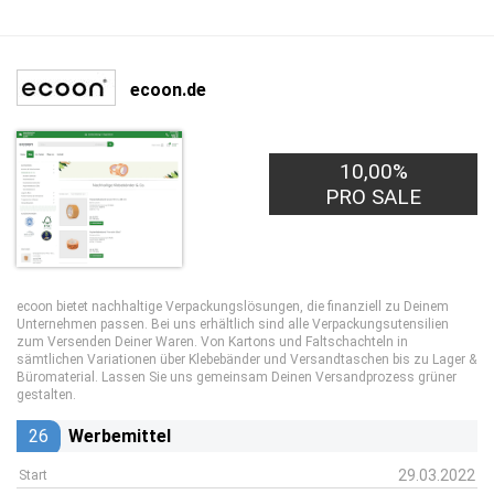
ecoon.de
10,00%
PRO SALE
ecoon bietet nachhaltige Verpackungslösungen, die finanziell zu Deinem
Unternehmen passen. Bei uns erhältlich sind alle Verpackungsutensilien
zum Versenden Deiner Waren. Von Kartons und Faltschachteln in
sämtlichen Variationen über Klebebänder und Versandtaschen bis zu Lager &
Büromaterial. Lassen Sie uns gemeinsam Deinen Versandprozess grüner
gestalten.
26
Werbemittel
29.03.2022
Start