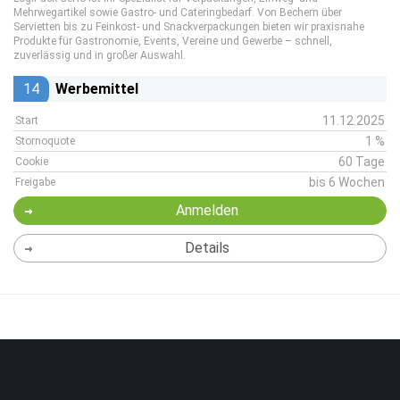
Mehrwegartikel sowie Gastro- und Cateringbedarf. Von Bechern über
Servietten bis zu Feinkost- und Snackverpackungen bieten wir praxisnahe
Produkte für Gastronomie, Events, Vereine und Gewerbe – schnell,
zuverlässig und in großer Auswahl.
14
Werbemittel
11.12.2025
Start
1 %
Stornoquote
60 Tage
Cookie
bis 6 Wochen
Freigabe
Anmelden
Details