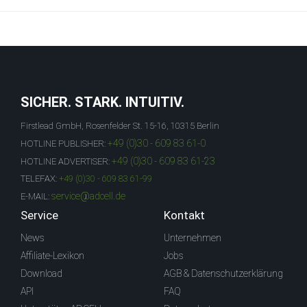
SICHER. STARK. INTUITIV.
Firstlead GmbH, Rosenfelder St. 15-16, 10315 Berlin
+49 (0)30 - 609 83 61-0
HOTLINE PUBLISHER:
+49 (0)30 - 609 83 61-23
HOTLINE ADVERTISER:
TELEFAX:
+49 (0)30 - 609 83 61-99
service@adcell.de
E-MAIL:
Service
Kontakt
News
Unternehmen
Affiliate-Lexikon
Jobs
Download
AGB & Datenschutzerklärung
API
FAQ