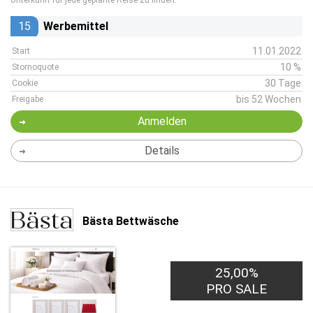
Unterkunft für jede geplante Reise zu finden.
15
Werbemittel
11.01.2022
Start
10 %
Stornoquote
30 Tage
Cookie
bis 52 Wochen
Freigabe
Anmelden
Details
Bästa Bettwäsche
25,00%
PRO SALE