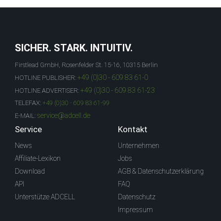
SICHER. STARK. INTUITIV.
Firstlead GmbH, Rosenfelder St. 15-16, 10315 Berlin
+49 (0)30 - 609 83 61-0
HOTLINE PUBLISHER:
+49 (0)30 - 609 83 61-23
HOTLINE ADVERTISER:
TELEFAX:
+49 (0)30 - 609 83 61-99
service@adcell.de
E-MAIL:
Service
Kontakt
News
Unternehmen
Affiliate-Lexikon
Jobs
Download
AGB & Datenschutzerklärung
API
FAQ
Unterstütze ADCELL
Datenschutz
Impressum