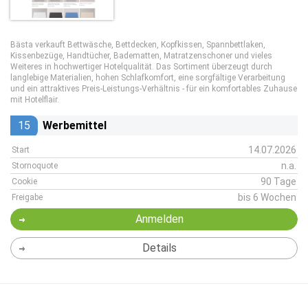
Bästa verkauft Bettwäsche, Bettdecken, Kopfkissen, Spannbettlaken,
Kissenbezüge, Handtücher, Badematten, Matratzenschoner und vieles
Weiteres in hochwertiger Hotelqualität. Das Sortiment überzeugt durch
langlebige Materialien, hohen Schlafkomfort, eine sorgfältige Verarbeitung
und ein attraktives Preis-Leistungs-Verhältnis - für ein komfortables Zuhause
mit Hotelflair.
15
Werbemittel
14.07.2026
Start
n.a.
Stornoquote
90 Tage
Cookie
bis 6 Wochen
Freigabe
Anmelden
Details