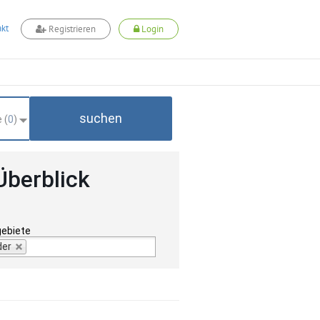
kt
Registrieren
Login
suchen
 (
0
)
Überblick
gebiete
der