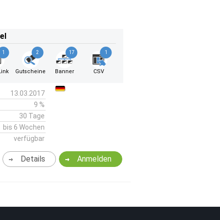
el
1
2
17
1
ink
Gutscheine
Banner
CSV
13.03.2017
9 %
30 Tage
bis 6 Wochen
verfügbar
Details
Anmelden