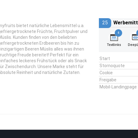
25
Werbemitt
myfruits bietet natürliche Lebensmittel u.a.
gefriergetrocknete Früchte, Fruchtpulver und
4
Müslis. Kunden finden von den beliebten
gefriergetrockneten Erdbeeren bis hin zu
Textlinks
DeepL
einzigartigen Beeren Müslis alles was ihnen
fruchtige Freude bereitet! Perfekt für ein
Start
einfaches leckeres Frühstück oder als Snack
Stornoquote
für Zwischendurch. Unsere Marke steht für
absolute Reinheit und natürliche Zutaten.
Cookie
Freigabe
Mobil-Landingpage