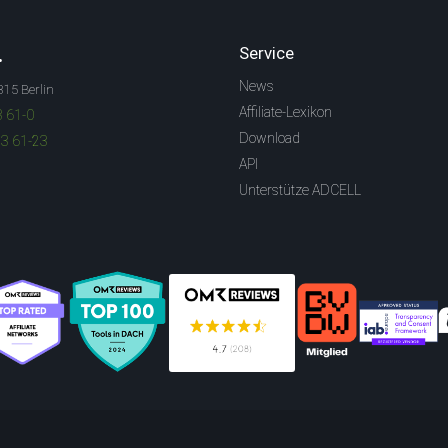
.
Service
News
315 Berlin
Affiliate-Lexikon
3 61-0
Download
83 61-23
API
Unterstütze ADCELL