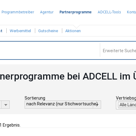
Programmbetreiber
Agentur
Partnerprogramme
ADCELL-Tools
Konta
ht
Werbemittel
Gutscheine
Aktionen
Erweiterte Suche
tnerprogramme bei ADCELL im 
Sortierung
Vertriebs
nach Relevanz (nur Stichwortsuche)
Alle Län
1 Ergebnis.