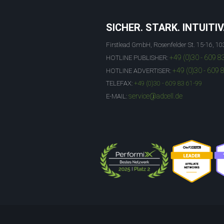
SICHER. STARK. INTUITIV
Firstlead GmbH, Rosenfelder St. 15-16, 10
+49 (0)30 - 609 8
HOTLINE PUBLISHER:
+49 (0)30 - 609 
HOTLINE ADVERTISER:
TELEFAX:
+49 (0)30 - 609 83 61-99
service@adcell.de
E-MAIL: