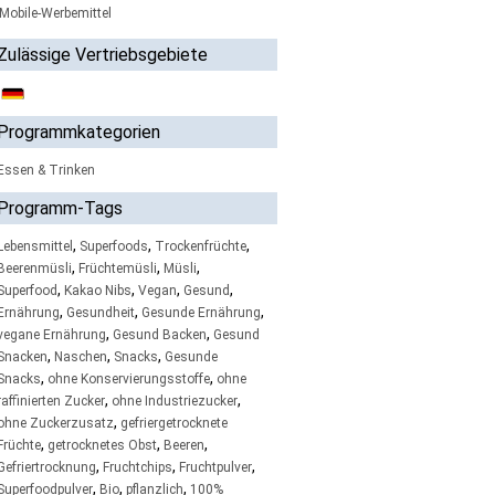
Mobile-Werbemittel
Zulässige Vertriebsgebiete
Programmkategorien
Essen & Trinken
Programm-Tags
,
,
,
Lebensmittel
Superfoods
Trockenfrüchte
,
,
,
Beerenmüsli
Früchtemüsli
Müsli
,
,
,
,
Superfood
Kakao Nibs
Vegan
Gesund
,
,
,
Ernährung
Gesundheit
Gesunde Ernährung
,
,
vegane Ernährung
Gesund Backen
Gesund
,
,
,
Snacken
Naschen
Snacks
Gesunde
,
,
Snacks
ohne Konservierungsstoffe
ohne
,
,
raffinierten Zucker
ohne Industriezucker
,
ohne Zuckerzusatz
gefriergetrocknete
,
,
,
Früchte
getrocknetes Obst
Beeren
,
,
,
Gefriertrocknung
Fruchtchips
Fruchtpulver
,
,
,
Superfoodpulver
Bio
pflanzlich
100%