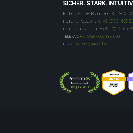
SICHER. STARK. INTUITIV
Firstlead GmbH, Rosenfelder St. 15-16, 10
+49 (0)30 - 609 8
HOTLINE PUBLISHER:
+49 (0)30 - 609 
HOTLINE ADVERTISER:
TELEFAX:
+49 (0)30 - 609 83 61-99
service@adcell.de
E-MAIL: