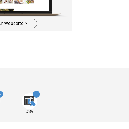
ur Webseite >
7
1
CSV