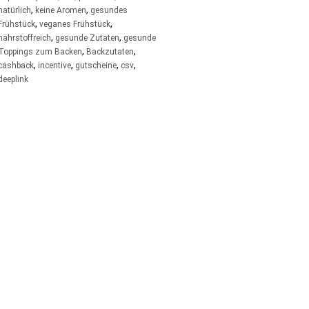
,
,
natürlich
keine Aromen
gesundes
,
,
Frühstück
veganes Frühstück
,
,
nährstoffreich
gesunde Zutaten
gesunde
,
,
Toppings zum Backen
Backzutaten
,
,
,
,
cashback
incentive
gutscheine
csv
deeplink