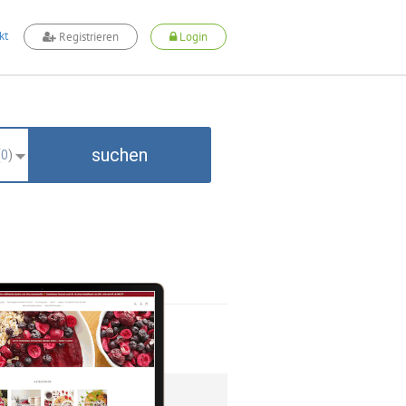
kt
Registrieren
Login
suchen
(
0
)