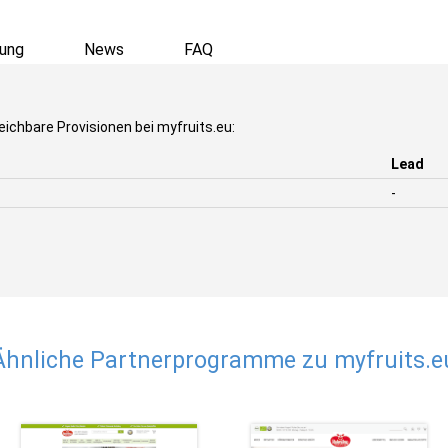
ung
News
FAQ
eichbare Provisionen bei myfruits.eu:
Lead
-
Ähnliche Partnerprogramme zu myfruits.e