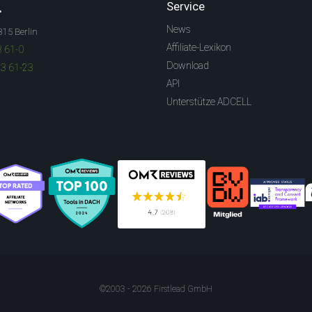
.
Service
News
315 Berlin
Affiliate-Lexikon
3 61-0
Download
83 61-23
API
Unterstütze ADCELL
©2003 - 2026 Firstlead GmbH