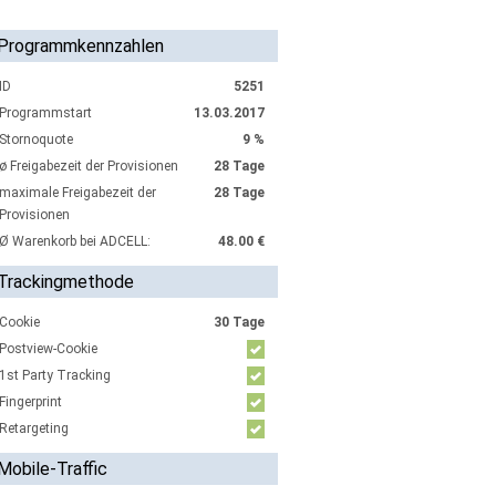
Programmkennzahlen
ID
5251
Programmstart
13.03.2017
Stornoquote
9 %
ø Freigabezeit der Provisionen
28 Tage
maximale Freigabezeit der
28 Tage
Provisionen
Ø Warenkorb bei ADCELL:
48.00 €
Trackingmethode
Cookie
30 Tage
Postview-Cookie
1st Party Tracking
Fingerprint
Retargeting
Mobile-Traffic