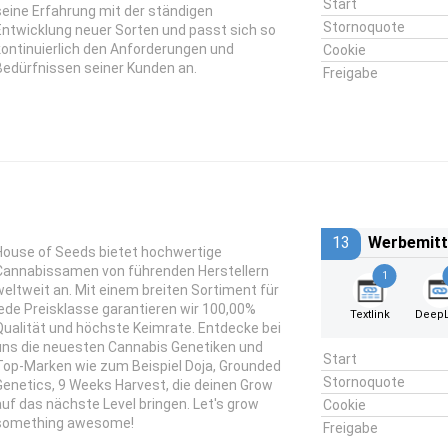
Start
seine Erfahrung mit der ständigen
Stornoquote
Entwicklung neuer Sorten und passt sich so
kontinuierlich den Anforderungen und
Cookie
Bedürfnissen seiner Kunden an.
Freigabe
13
Werbemitt
House of Seeds bietet hochwertige
Cannabissamen von führenden Herstellern
1
weltweit an. Mit einem breiten Sortiment für
jede Preisklasse garantieren wir 100,00%
Textlink
DeepL
Qualität und höchste Keimrate. Entdecke bei
uns die neuesten Cannabis Genetiken und
Start
Top-Marken wie zum Beispiel Doja, Grounded
Stornoquote
Genetics, 9 Weeks Harvest, die deinen Grow
auf das nächste Level bringen. Let's grow
Cookie
something awesome!
Freigabe