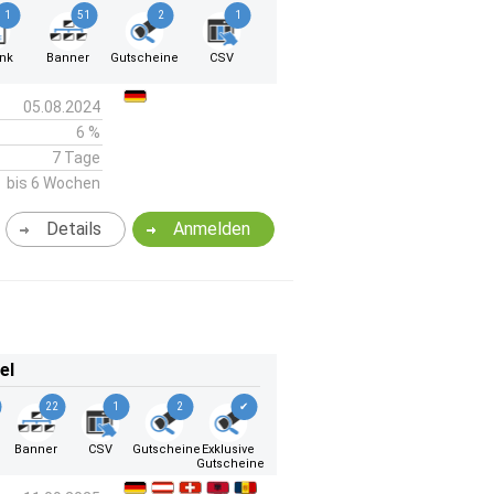
1
51
2
1
ink
Banner
Gutscheine
CSV
05.08.2024
6 %
7 Tage
bis 6 Wochen
Details
Anmelden
el
22
1
2
✔
k
Banner
CSV
Gutscheine
Exklusive
Gutscheine