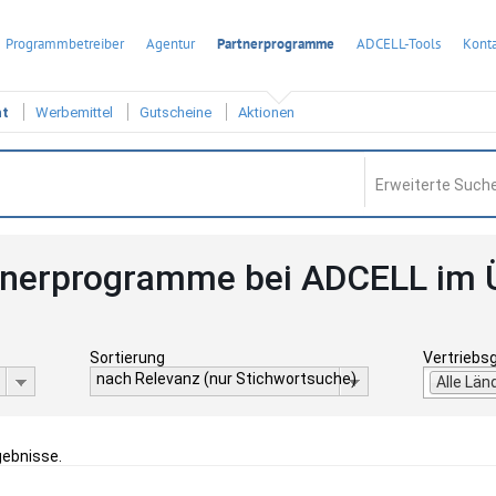
Programmbetreiber
Agentur
Partnerprogramme
ADCELL-Tools
Konta
ht
Werbemittel
Gutscheine
Aktionen
Erweiterte Suche
tnerprogramme bei ADCELL im 
Sortierung
Vertriebs
nach Relevanz (nur Stichwortsuche)
Alle Län
gebnisse.