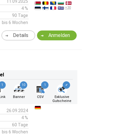
11.09.2025
+30
4 %
90 Tage
bis 6 Wochen
Details
Anmelden
el
1
10
1
✔
ink
Banner
CSV
Exklusive
Gutscheine
26.09.2024
4 %
60 Tage
bis 6 Wochen