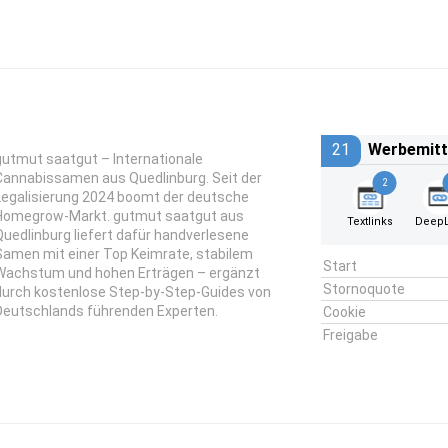
21
Werbemitt
gutmut saatgut – Internationale
Cannabissamen aus Quedlinburg. Seit der
2
Legalisierung 2024 boomt der deutsche
Homegrow-Markt. gutmut saatgut aus
Textlinks
DeepL
Quedlinburg liefert dafür handverlesene
Samen mit einer Top Keimrate, stabilem
Start
Wachstum und hohen Erträgen – ergänzt
Stornoquote
durch kostenlose Step-by-Step-Guides von
Deutschlands führenden Experten.
Cookie
Freigabe