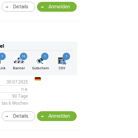
Details
Anmelden
el
1
16
1
1
ink
Banner
Gutschein
CSV
30.07.2025
n.a.
90 Tage
bis 6 Wochen
Details
Anmelden