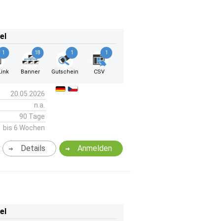
el
1
18
1
1
ink
Banner
Gutschein
CSV
20.05.2026
n.a.
90 Tage
bis 6 Wochen
Details
Anmelden
el