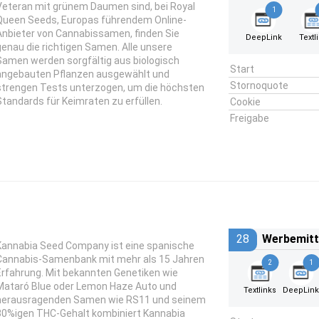
Veteran mit grünem Daumen sind, bei Royal
1
Queen Seeds, Europas führendem Online-
Anbieter von Cannabissamen, finden Sie
DeepLink
Textl
genau die richtigen Samen. Alle unsere
Samen werden sorgfältig aus biologisch
Start
angebauten Pflanzen ausgewählt und
Stornoquote
strengen Tests unterzogen, um die höchsten
Standards für Keimraten zu erfüllen.
Cookie
Freigabe
28
Werbemitt
Kannabia Seed Company ist eine spanische
Cannabis-Samenbank mit mehr als 15 Jahren
2
1
Erfahrung. Mit bekannten Genetiken wie
Mataró Blue oder Lemon Haze Auto und
Textlinks
DeepLin
herausragenden Samen wie RS11 und seinem
30%igen THC-Gehalt kombiniert Kannabia