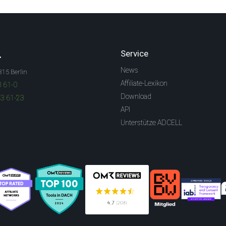
.
Service
News
315 Berlin
Affiliate-Lexikon
3 61-0
Download
83 61-23
API
Unterstütze ADCELL