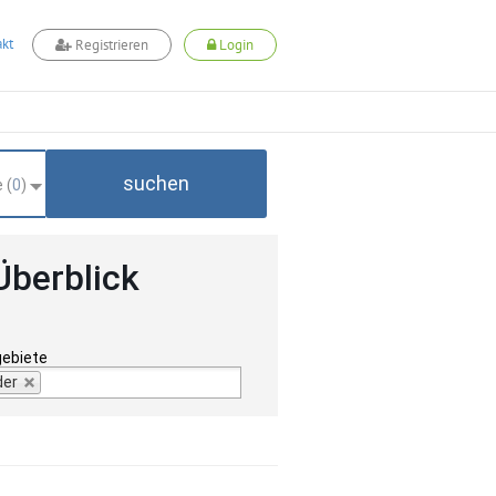
kt
Registrieren
Login
suchen
 (
0
)
Überblick
gebiete
der