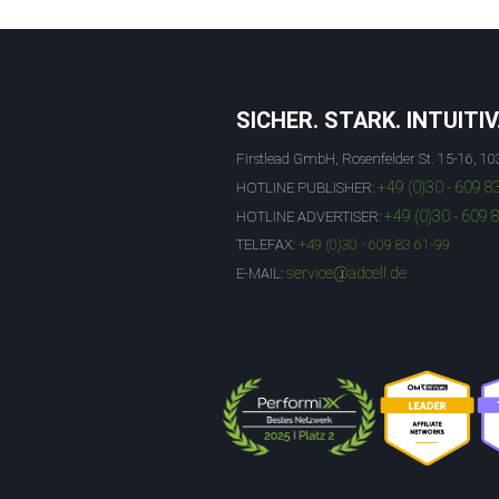
SICHER. STARK. INTUITIV
Firstlead GmbH, Rosenfelder St. 15-16, 10
+49 (0)30 - 609 8
HOTLINE PUBLISHER:
+49 (0)30 - 609 
HOTLINE ADVERTISER:
TELEFAX:
+49 (0)30 - 609 83 61-99
service@adcell.de
E-MAIL: