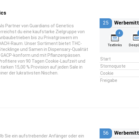
ics
25
Werbemitt
Als Partner von Guardians of Genetics
erreichst du eine kaufstarke Zielgruppe von
4
Anbaubetrieben bis zu Privatgrowern im
DACH-Raum. Unser Sortiment bietet THC-
Textlinks
DeepL
Stecklinge und Samen in Dispensary-Qualität
- GACP-konform und mit Pflanzenpässen.
Start
Profitiere von 90 Tagen Cookie-Laufzeit und
Stornoquote
starken 15,00 % Provision auf jeden Sale in
einer der lukrativsten Nischen.
Cookie
Freigabe
56
Werbemitt
Ob Sie ein aufstrebender Anfänger oder ein