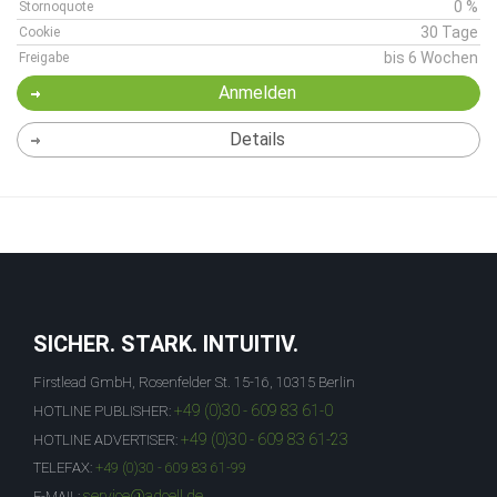
0 %
Stornoquote
30 Tage
Cookie
bis 6 Wochen
Freigabe
Anmelden
Details
SICHER. STARK. INTUITIV.
Firstlead GmbH, Rosenfelder St. 15-16, 10315 Berlin
+49 (0)30 - 609 83 61-0
HOTLINE PUBLISHER:
+49 (0)30 - 609 83 61-23
HOTLINE ADVERTISER:
TELEFAX:
+49 (0)30 - 609 83 61-99
service@adcell.de
E-MAIL: