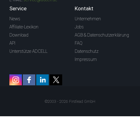
Service
Kontakt
News
Unternehmen
Affiliate-Lexikon
Jobs
Download
AGB & Datenschutzerklärung
API
FAQ
Unterstütze ADCELL
Datenschutz
Impressum
©2003 - 2026 Firstlead GmbH