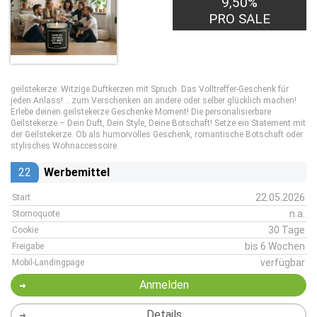
9,50%
PRO SALE
geilstekerze: Witzige Duftkerzen mit Spruch. Das Volltreffer-Geschenk für
jeden Anlass! …zum Verschenken an andere oder selber glücklich machen!
Erlebe deinen geilstekerze Geschenke Moment! Die personalisierbare
Geilstekerze – Dein Duft, Dein Style, Deine Botschaft! Setze ein Statement mit
der Geilstekerze. Ob als humorvolles Geschenk, romantische Botschaft oder
stylisches Wohnaccessoire.
22
Werbemittel
22.05.2026
Start
n.a.
Stornoquote
30 Tage
Cookie
bis 6 Wochen
Freigabe
verfügbar
Mobil-Landingpage
Anmelden
Details