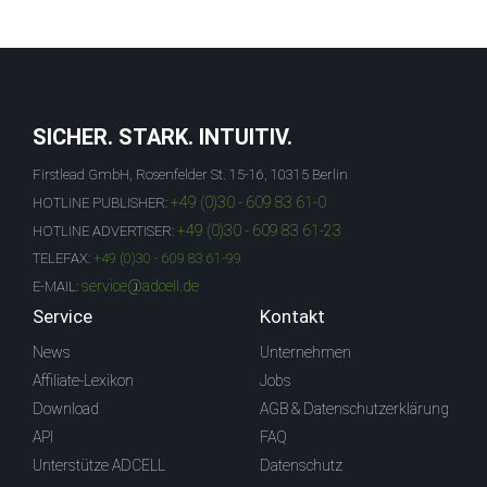
SICHER. STARK. INTUITIV.
Firstlead GmbH, Rosenfelder St. 15-16, 10315 Berlin
+49 (0)30 - 609 83 61-0
HOTLINE PUBLISHER:
+49 (0)30 - 609 83 61-23
HOTLINE ADVERTISER:
TELEFAX:
+49 (0)30 - 609 83 61-99
service@adcell.de
E-MAIL:
Service
Kontakt
News
Unternehmen
Affiliate-Lexikon
Jobs
Download
AGB & Datenschutzerklärung
API
FAQ
Unterstütze ADCELL
Datenschutz