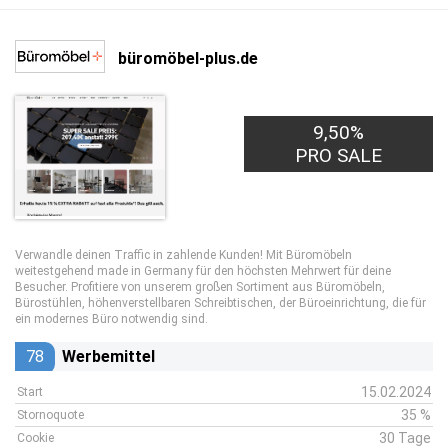
büromöbel-plus.de
9,50%
PRO SALE
Verwandle deinen Traffic in zahlende Kunden! Mit Büromöbeln
weitestgehend made in Germany für den höchsten Mehrwert für deine
Besucher. Profitiere von unserem großen Sortiment aus Büromöbeln,
Bürostühlen, höhenverstellbaren Schreibtischen, der Büroeinrichtung, die für
ein modernes Büro notwendig sind.
78
Werbemittel
15.02.2024
Start
35 %
Stornoquote
30 Tage
Cookie