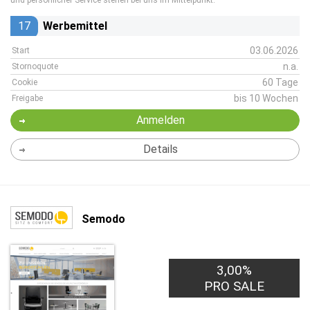
und persönlicher Service stehen bei uns im Mittelpunkt.
17
Werbemittel
03.06.2026
Start
n.a.
Stornoquote
60 Tage
Cookie
bis 10 Wochen
Freigabe
Anmelden
Details
Semodo
3,00%
PRO SALE