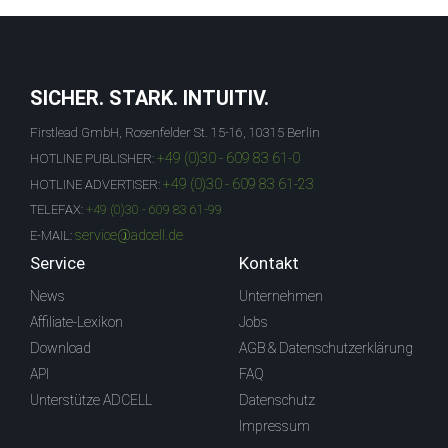
SICHER. STARK. INTUITIV.
Firstlead GmbH, Rosenfelder St. 15-16, 10315 Berlin
+49 (0)30 - 609 83 61-0
HOTLINE PUBLISHER:
+49 (0)30 - 609 83 61-23
HOTLINE ADVERTISER:
TELEFAX:
+49 (0)30 - 609 83 61-99
service@adcell.de
E-MAIL:
Service
Kontakt
News
Unternehmen
Affiliate-Lexikon
Jobs
Download
AGB & Datenschutzerklärung
API
FAQ
Unterstütze ADCELL
Datenschutz
Impressum