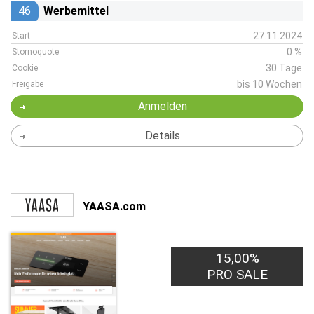
46
Werbemittel
27.11.2024
Start
0 %
Stornoquote
30 Tage
Cookie
bis 10 Wochen
Freigabe
Anmelden
Details
YAASA.com
15,00%
PRO SALE