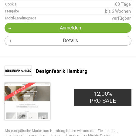
60 Tage
Cookie
bis 6 Wochen
Freigabe
verfügbar
Mobil-Landingpage
Anmelden
Details
Designfabrik Hamburg
EXKLUSIV
12,00%
PRO SALE
Als europäische Marke aus Hamburg haben wir uns das Ziel gesetzt,
praktische, aber vor allem schöne und moderne, schlichte Designs