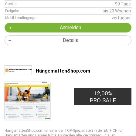
90 Tage
Cookie
bis 20 Wochen
Freigabe
verfügbar
Mobil-Landingpage
Anmelden
Details
HängemattenShop.com
12,00%
PRO SALE
HängemattenShop.com ist einer der TOP-Spezialisten in der EU + CH für
Hängematten und Hängestühle. Es werden alle Zielgruppen, in allen