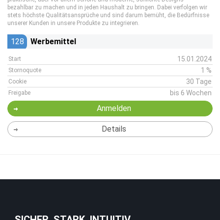
bezahlbar zu machen und in jeden Haushalt zu bringen. Dabei verfolgen wir
stets höchste Qualitätsansprüche und sind darum bemüht, die Bedürfnisse
unserer Kunden in unsere Produkte zu integrieren.
128
Werbemittel
15.01.2024
Start
1 %
Stornoquote
30 Tage
Cookie
bis 6 Wochen
Freigabe
Anmelden
Details
SICHER. STARK. INTUITIV.