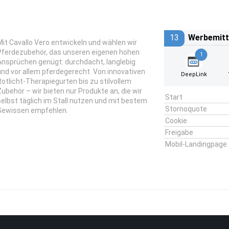
13
Werbemitt
Mit Cavallo Vero entwickeln und wählen wir
Pferdezubehör, das unseren eigenen hohen
1
Ansprüchen genügt: durchdacht, langlebig
und vor allem pferdegerecht. Von innovativen
DeepLink
Rotlicht-Therapiegurten bis zu stilvollem
Zubehör – wir bieten nur Produkte an, die wir
Start
selbst täglich im Stall nutzen und mit bestem
Stornoquote
Gewissen empfehlen.
Cookie
Freigabe
Mobil-Landingpage