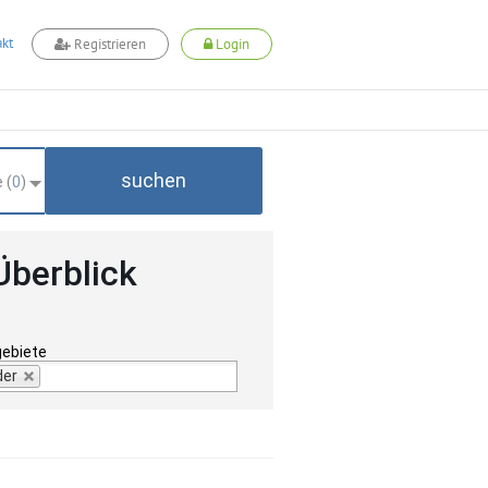
kt
Registrieren
Login
suchen
 (
0
)
Überblick
gebiete
der