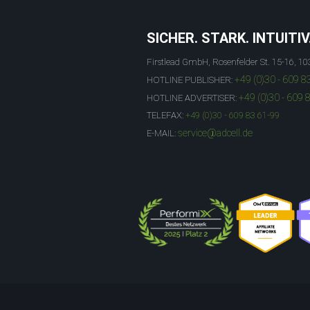
SICHER. STARK. INTUITIV
Firstlead GmbH, Rosenfelder St. 15-16, 10
+49 (0)30 - 609 8
HOTLINE PUBLISHER:
+49 (0)30 - 609 
HOTLINE ADVERTISER:
TELEFAX:
+49 (0)30 - 609 83 61-99
service@adcell.de
E-MAIL: