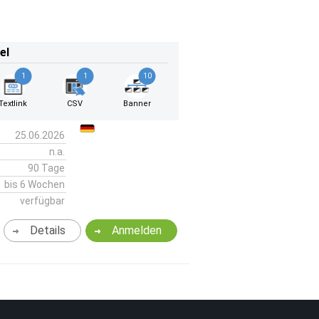
el
1
1
10
Textlink
CSV
Banner
25.06.2026
n.a.
90 Tage
bis 6 Wochen
verfügbar
Details
Anmelden