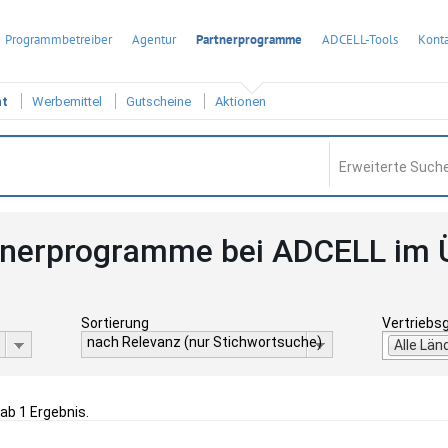
Programmbetreiber
Agentur
Partnerprogramme
ADCELL-Tools
Konta
ht
Werbemittel
Gutscheine
Aktionen
Erweiterte Suche
tnerprogramme bei ADCELL im 
Sortierung
Vertriebs
nach Relevanz (nur Stichwortsuche)
Alle Län
gab 1 Ergebnis.