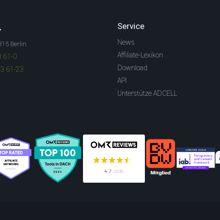
.
Service
News
315 Berlin
Affiliate-Lexikon
3 61-0
Download
83 61-23
API
Unterstütze ADCELL