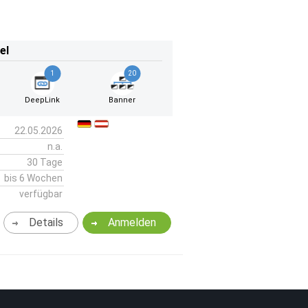
el
1
20
DeepLink
Banner
22.05.2026
n.a.
30 Tage
bis 6 Wochen
verfügbar
Details
Anmelden