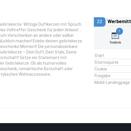
22
Werbemitt
geilstekerze: Witzige Duftkerzen mit Spruch.
Das Volltreffer-Geschenk für jeden Anlass! …
1
zum Verschenken an andere oder selber
glücklich machen! Erlebe deinen geilstekerze
Textlink
Geschenke Moment! Die personalisierbare
Geilstekerze – Dein Duft, Dein Style, Deine
Start
Botschaft! Setze ein Statement mit
Stornoquote
der Geilstekerze. Ob als humorvolles
Geschenk, romantische Botschaft oder
Cookie
stylisches Wohnaccessoire.
Freigabe
Mobil-Landingpage