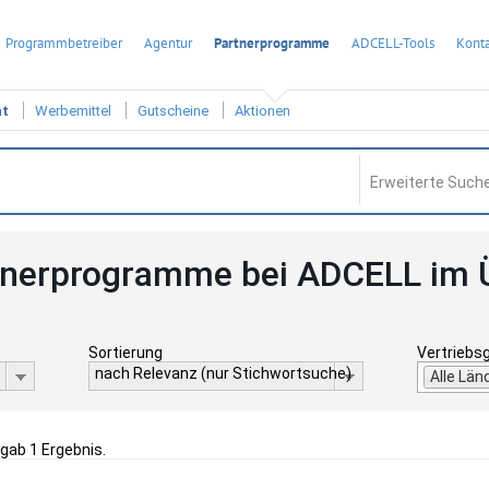
Programmbetreiber
Agentur
Partnerprogramme
ADCELL-Tools
Konta
ht
Werbemittel
Gutscheine
Aktionen
Erweiterte Suche
tnerprogramme bei ADCELL im 
Sortierung
Vertriebs
nach Relevanz (nur Stichwortsuche)
Alle Län
rgab 1 Ergebnis.