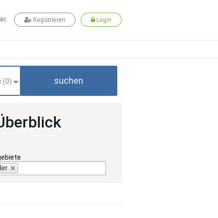
kt
Registrieren
Login
suchen
 (
0
)
Überblick
gebiete
der