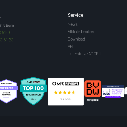
.
Service
News
315 Berlin
Affiliate-Lexikon
3 61-0
Download
83 61-23
API
Unterstütze ADCELL