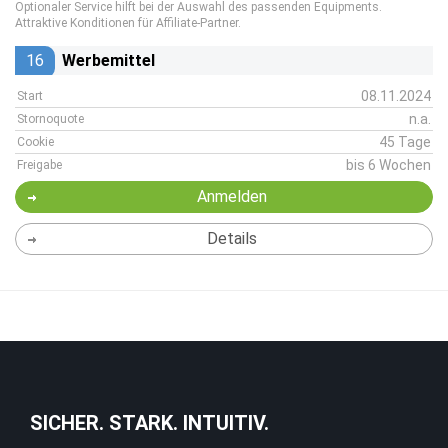
Optionaler Service hilft bei der Auswahl des passenden Equipments.
Attraktive Konditionen für Affiliate-Partner.
16
Werbemittel
08.11.2024
Start
n.a.
Stornoquote
45 Tage
Cookie
bis 6 Wochen
Freigabe
Anmelden
Details
SICHER. STARK. INTUITIV.